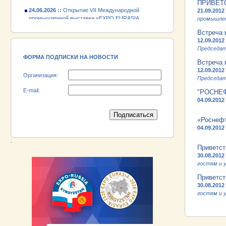
24.06.2026 ::
Открытие VII Международной
ПРИВЕТСТ
промышленной выставки «EXPO EURASIA
21.09.2012
VIETNAM 2026»
промышлен
Встреча 
18.06.2026 ::
Участник выставки «EXPO EURASIA
12.09.2012
VIETNAM 2026» - АО «Псковский
Председат
электромашиностроительный завод»!
ФОРМА ПОДПИСКИ НА НОВОСТИ
Встреча 
12.09.2012
Организация:
Председат
E-mail:
"РОСНЕФ
04.09.2012
«Роснефт
04.09.2012
.
Приветст
30.08.2012
гостям и у
Приветст
30.08.2012
гостям и у