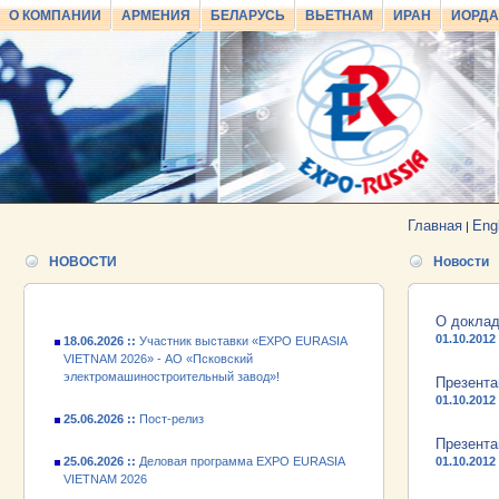
О КОМПАНИИ
АРМЕНИЯ
БЕЛАРУСЬ
ВЬЕТНАМ
ИРАН
ИОРД
25.06.2026 ::
Пост-релиз
25.06.2026 ::
Деловая программа EXPO EURASIA
VIETNAM 2026
Главная
Eng
|
24.06.2026 ::
Открытие VII Международной
промышленной выставки «EXPO EURASIA
НОВОСТИ
Новости
VIETNAM 2026»
18.06.2026 ::
Участник выставки «EXPO EURASIA
О доклад
VIETNAM 2026» - АО «Псковский
01.10.2012
электромашиностроительный завод»!
Презента
25.06.2026 ::
Пост-релиз
01.10.2012
25.06.2026 ::
Деловая программа EXPO EURASIA
Презента
VIETNAM 2026
01.10.2012