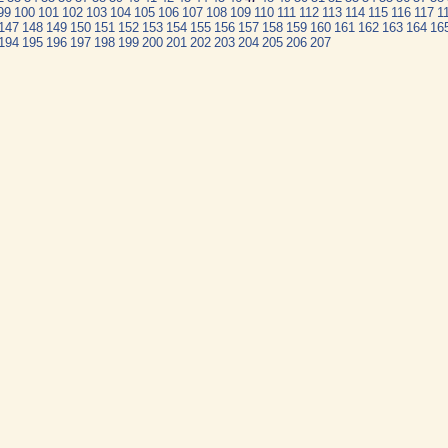
99
100
101
102
103
104
105
106
107
108
109
110
111
112
113
114
115
116
117
1
147
148
149
150
151
152
153
154
155
156
157
158
159
160
161
162
163
164
16
194
195
196
197
198
199
200
201
202
203
204
205
206
207