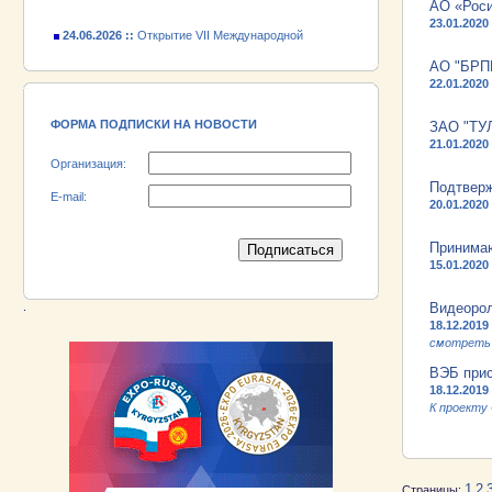
АО «Роси
24.06.2026 ::
Открытие VII Международной
23.01.2020
промышленной выставки «EXPO EURASIA
VIETNAM 2026»
АО "БРП
22.01.2020
18.06.2026 ::
Участник выставки «EXPO EURASIA
VIETNAM 2026» - АО «Псковский
ФОРМА ПОДПИСКИ НА НОВОСТИ
электромашиностроительный завод»!
ЗАО "ТУ
21.01.2020
Организация:
Подтвер
E-mail:
20.01.2020
Принима
15.01.2020
.
Видеоро
18.12.2019
смотреть 
ВЭБ прис
18.12.2019
К проекту
1
2
Страницы: