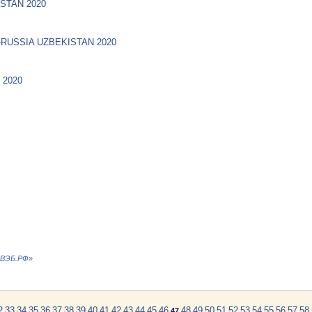
ISTAN 2020
USSIA UZBEKISTAN 2020
 2020
«ВЭБ.РФ»
2
33
34
35
36
37
38
39
40
41
42
43
44
45
46
48
49
50
51
52
53
54
55
56
57
58
47