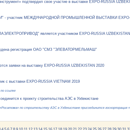
нструмент» подтвердил свое участие в выставке EXPO-RUSSIA UZBEK
И" - участник МЕЖДУНАРОДНОЙ ПРОМЫШЛЕННОЙ ВЫСТАВКИ EXPO-R
ЛАЭЛЕКТРОПРИВОД" является участником EXPO-RUSSIA UZBEKISTAN
ждена регистрация ОАО "СМЗ "ЭЛЕВАТОРМЕЛЬМАШ"
ются заявки на выставку EXPO-RUSSIA UZBEKISTAN 2020
лик с выставки EXPO-RUSSIA VIETNAM 2019
по ссылке
оединится к проекту строительства АЭС в Узбекистане
 «Росатома» по строительству АЭС в Узбекистане присоединится госкорпорация 
3
4
5
6
7
8
9
10
11
12
13
14
15
16
17
18
19
20
21
22
23
24
25
26
27
28
29
30
31
3