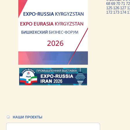
68
69
70
71
72
125
126
127
1
172
173
174
1
НАШИ ПРОЕКТЫ