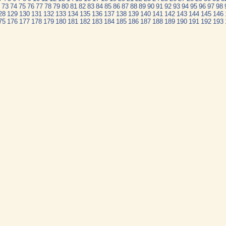
73
74
75
76
77
78
79
80
81
82
83
84
85
86
87
88
89
90
91
92
93
94
95
96
97
98
28
129
130
131
132
133
134
135
136
137
138
139
140
141
142
143
144
145
146
75
176
177
178
179
180
181
182
183
184
185
186
187
188
189
190
191
192
193