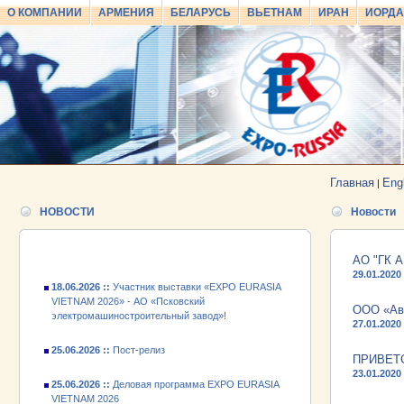
О КОМПАНИИ
АРМЕНИЯ
БЕЛАРУСЬ
ВЬЕТНАМ
ИРАН
ИОРД
25.06.2026 ::
Пост-релиз
25.06.2026 ::
Деловая программа EXPO EURASIA
VIETNAM 2026
Главная
Eng
|
24.06.2026 ::
Открытие VII Международной
НОВОСТИ
Новости
промышленной выставки «EXPO EURASIA
VIETNAM 2026»
АО "ГК 
18.06.2026 ::
Участник выставки «EXPO EURASIA
29.01.2020
VIETNAM 2026» - АО «Псковский
электромашиностроительный завод»!
ООО «Авт
27.01.2020
25.06.2026 ::
Пост-релиз
ПРИВЕТ
25.06.2026 ::
Деловая программа EXPO EURASIA
23.01.2020
VIETNAM 2026