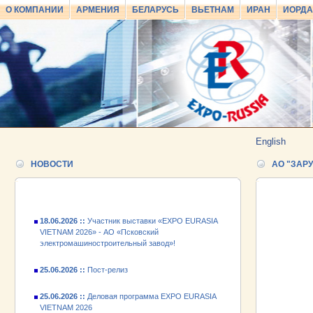
О КОМПАНИИ
АРМЕНИЯ
БЕЛАРУСЬ
ВЬЕТНАМ
ИРАН
ИОРД
25.06.2026 ::
Пост-релиз
25.06.2026 ::
Деловая программа EXPO EURASIA
VIETNAM 2026
English
24.06.2026 ::
Открытие VII Международной
НОВОСТИ
АО "ЗАР
промышленной выставки «EXPO EURASIA
VIETNAM 2026»
18.06.2026 ::
Участник выставки «EXPO EURASIA
VIETNAM 2026» - АО «Псковский
электромашиностроительный завод»!
25.06.2026 ::
Пост-релиз
25.06.2026 ::
Деловая программа EXPO EURASIA
VIETNAM 2026