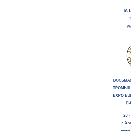
16-1
Т
w
____________________________
ВОСЬМА
ПРОМЫШ
EXPO EU
БИ
23 -
г. Х
www.