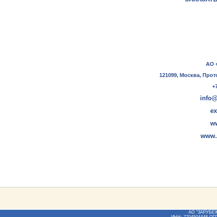
АО 
121099, Москва, Прот
+7
info@
ex
w
www.
АО "ЗАРУБЕ