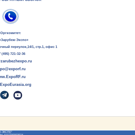
Оргкомитет:
«Зарубеж-Экспо»
очный переулок,14/1, стр.1, офис 1
 (495) 721-32-36
zarubezhexpo.ru
po@exporf.ru
ww.ExpoRF.ru
ExpoEurasia.org
Ж-ЭКСПО"