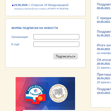
24.06.2026 ::
Открытие VII Международной
промышленной выставки «EXPO EURASIA
Поздравл
VIETNAM 2026»
09.05.2021
18.06.2026 ::
Участник выставки «EXPO EURASIA
C праздн
VIETNAM 2026» - АО «Псковский
02.05.2021
электромашиностроительный завод»!
ФОРМА ПОДПИСКИ НА НОВОСТИ
Поздравл
01.05.2021
Организация:
E-mail:
Итоги он
29.04.2021
на платфо
Об итога
28.04.2021
21 апреля 
.
Приглаша
26.04.2021
28 апреля 
Поздравл
19.03.2021