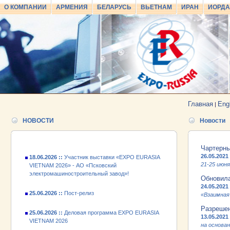
О КОМПАНИИ
АРМЕНИЯ
БЕЛАРУСЬ
ВЬЕТНАМ
ИРАН
ИОРД
25.06.2026 ::
Пост-релиз
25.06.2026 ::
Деловая программа EXPO EURASIA
VIETNAM 2026
Главная
Eng
|
24.06.2026 ::
Открытие VII Международной
промышленной выставки «EXPO EURASIA
НОВОСТИ
Новости
VIETNAM 2026»
18.06.2026 ::
Участник выставки «EXPO EURASIA
Чартерны
VIETNAM 2026» - АО «Псковский
26.05.2021
электромашиностроительный завод»!
21-25 июня
Обновила
25.06.2026 ::
Пост-релиз
24.05.2021
«Взаимная
25.06.2026 ::
Деловая программа EXPO EURASIA
Разрешен
VIETNAM 2026
13.05.2021
на основа