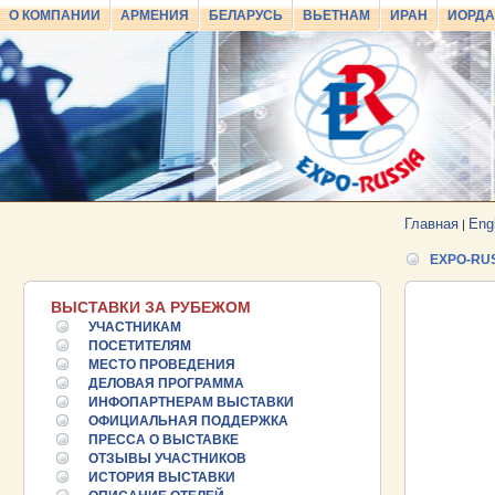
О КОМПАНИИ
АРМЕНИЯ
БЕЛАРУСЬ
ВЬЕТНАМ
ИРАН
ИОРД
Главная
Eng
|
EXPO-RU
ВЫСТАВКИ ЗА РУБЕЖОМ
УЧАСТНИКАМ
ПОСЕТИТЕЛЯМ
МЕСТО ПРОВЕДЕНИЯ
ДЕЛОВАЯ ПРОГРАММА
ИНФОПАРТНЕРАМ ВЫСТАВКИ
25.06.2026 ::
Пост-релиз
ОФИЦИАЛЬНАЯ ПОДДЕРЖКА
ПРЕССА О ВЫСТАВКЕ
25.06.2026 ::
Деловая программа EXPO EURASIA
ОТЗЫВЫ УЧАСТНИКОВ
VIETNAM 2026
ИСТОРИЯ ВЫСТАВКИ