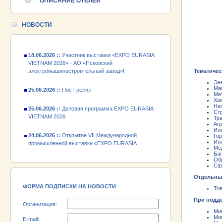
ОПИСАНИЕ ОТЕЛЕЙ
24.06.2026 ::
Открытие VII Международной
промышленной выставки «EXPO EURASIA
VIETNAM 2026»
НОВОСТИ
18.06.2026 ::
Участник выставки «EXPO EURASIA
VIETNAM 2026» - АО «Псковский
электромашиностроительный завод»!
Тематиче
25.06.2026 ::
Пост-релиз
Эн
Ма
25.06.2026 ::
Деловая программа EXPO EURASIA
Ме
Хи
VIETNAM 2026
Не
Ст
Тр
24.06.2026 ::
Открытие VII Международной
Аг
промышленной выставки «EXPO EURASIA
Ин
Го
VIETNAM 2026»
Ин
Ме
Бан
18.06.2026 ::
Участник выставки «EXPO EURASIA
Об
VIETNAM 2026» - АО «Псковский
Сф
электромашиностроительный завод»!
Отдельны
ФОРМА ПОДПИСКИ НА НОВОСТИ
То
При подд
Организация:
Ми
Ми
E-mail: