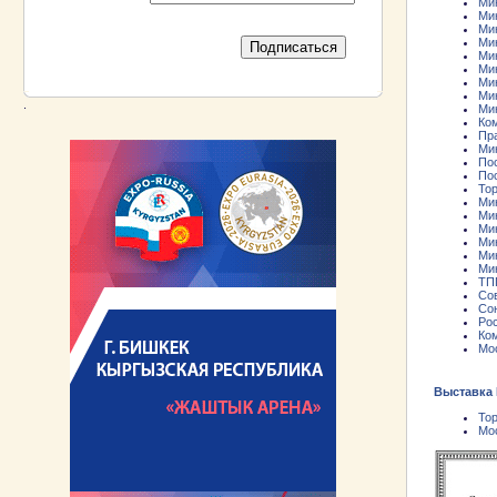
Ми
Ми
Ми
Ми
Ми
Ми
Ми
Ми
.
Ми
Ко
Пр
Ми
По
По
То
Ми
Ми
Ми
Ми
Мин
Ми
ТП
Со
Со
Рос
Ко
Мо
Выставка
То
Мо