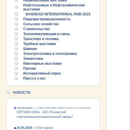
Национальные выставки
Нефтегазовые и Нефтехимические
выставки
BAGHDAD INTERNATIONAL FAIR 2010
Пищевая промышленность
Сельское хозяйство
Строительство
Телекоммуникации и связь
Транспорт и техника
Трубные выставки
Шинная
Электротехника и электроника
25.06.2026 ::
Пост-релиз
Энергетика
Ювелирные выставки
25.06.2026 ::
Деловая программа EXPO EURASIA
Прочие
VIETNAM 2026
Интерактивный опрос
Пресса о нас
24.06.2026 ::
Открытие VII Международной
промышленной выставки «EXPO EURASIA
VIETNAM 2026»
НОВОСТИ
18.06.2026 ::
Участник выставки «EXPO EURASIA
VIETNAM 2026» - АО «Псковский
электромашиностроительный завод»!
25.06.2026 ::
Пост-релиз