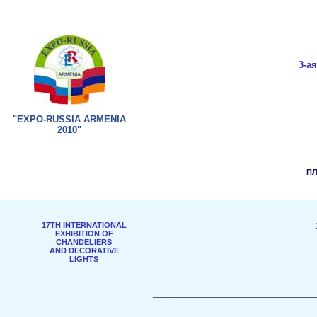
3-ая
"EXPO-RUSSIA ARMENIA
2010"
П
17TH INTERNATIONAL
EXHIBITION OF
CHANDELIERS
AND DECORATIVE
LIGHTS
______________________________________
______________________________________