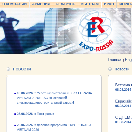
О КОМПАНИИ
АРМЕНИЯ
БЕЛАРУСЬ
ВЬЕТНАМ
ИРАН
ИОРД
25.06.2026 ::
Пост-релиз
25.06.2026 ::
Деловая программа EXPO EURASIA
VIETNAM 2026
Главная
Eng
|
24.06.2026 ::
Открытие VII Международной
НОВОСТИ
Новости
промышленной выставки «EXPO EURASIA
VIETNAM 2026»
Встреча 
18.06.2026 ::
Участник выставки «EXPO EURASIA
08.08.2014
VIETNAM 2026» - АО «Псковский
электромашиностроительный завод»!
Евразийс
05.08.2014
25.06.2026 ::
Пост-релиз
С ДНЕМ
25.06.2026 ::
Деловая программа EXPO EURASIA
01.08.2014
VIETNAM 2026