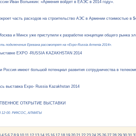
ссии Иван Волынкин: «Армения войдет в ЕАЭС в 2014 году».
окроет часть расходов на строительство АЭС в Армении стоимостью в $
Москва и Минск уже приступили к разработке концепции общего рынка эл
ть подключения Еревана рассмотрят на «Expo-Russia Armenia 2014».
 выставке EXPO -RUSSIA KAZAKHSTAN 2014
и Россия имеют большой потенциал развития сотрудничества в телеком
сь выставка Expo- Russia Kazakhstan 2014
ТВЕННОЕ ОТКРЫТИЕ ВЫСТАВКИ
 12-00. РИКСОС, АЛМАТЫ
3
4
5
6
7
8
9
10
11
12
13
14
15
16
17
18
19
20
21
22
23
24
25
26
27
28
29
30
31
3