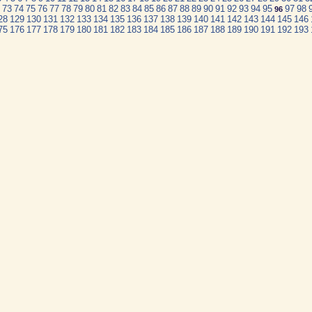
73
74
75
76
77
78
79
80
81
82
83
84
85
86
87
88
89
90
91
92
93
94
95
97
98
96
28
129
130
131
132
133
134
135
136
137
138
139
140
141
142
143
144
145
146
75
176
177
178
179
180
181
182
183
184
185
186
187
188
189
190
191
192
193