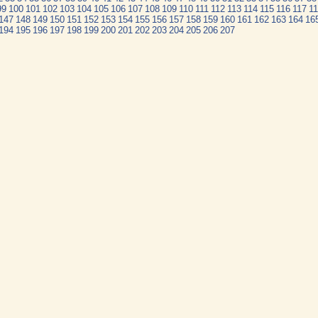
99
100
101
102
103
104
105
106
107
108
109
110
111
112
113
114
115
116
117
1
147
148
149
150
151
152
153
154
155
156
157
158
159
160
161
162
163
164
16
194
195
196
197
198
199
200
201
202
203
204
205
206
207