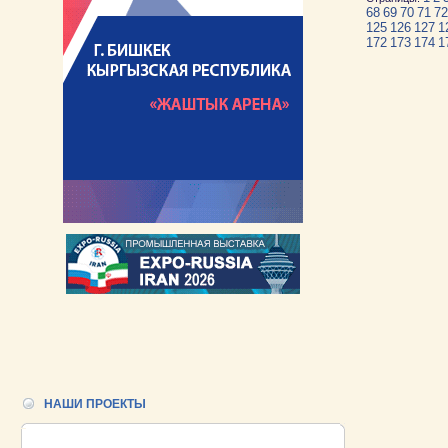
68
69
70
71
72
125
126
127
1
172
173
174
1
НАШИ ПРОЕКТЫ