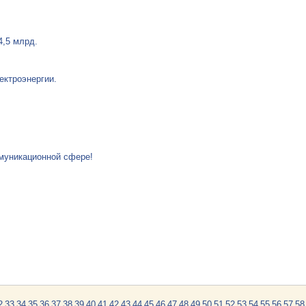
4,5 млрд.
ектроэнергии.
муникационной сфере!
2
33
34
35
36
37
38
39
40
41
42
43
44
45
46
47
48
49
50
51
52
53
54
55
56
57
58