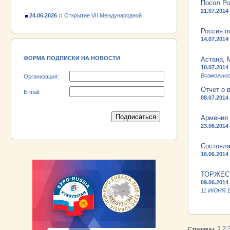
Посол Ро
24.06.2026 ::
Открытие VII Международной
21.07.2014
промышленной выставки «EXPO EURASIA
VIETNAM 2026»
Россия п
14.07.2014
18.06.2026 ::
Участник выставки «EXPO EURASIA
VIETNAM 2026» - АО «Псковский
электромашиностроительный завод»!
ФОРМА ПОДПИСКИ НА НОВОСТИ
Астана, 
10.07.2014
Возможнос
Организация:
Отчет о
E-mail:
08.07.2014
Армения 
23.06.2014
.
Состояла
16.06.2014
ТОРЖЕС
09.06.2014
11 ИЮНЯ В
1
2
Страницы: