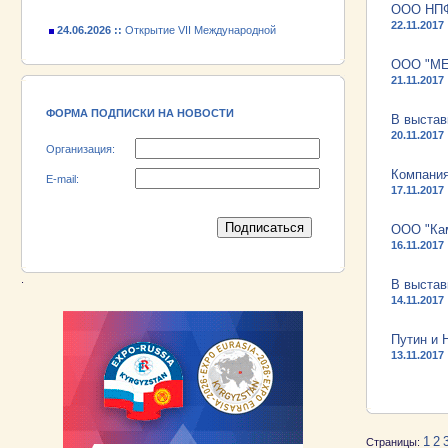
ООО НПФ
24.06.2026 ::
Открытие VII Международной
22.11.2017
промышленной выставки «EXPO EURASIA
VIETNAM 2026»
ООО "МЕТ
18.06.2026 ::
Участник выставки «EXPO EURASIA
21.11.2017
VIETNAM 2026» - АО «Псковский
электромашиностроительный завод»!
ФОРМА ПОДПИСКИ НА НОВОСТИ
В выстав
20.11.2017
Организация:
Компани
E-mail:
17.11.2017
ООО "Кам
16.11.2017
.
В выстав
14.11.2017
Путин и 
13.11.2017
1
2
Страницы: