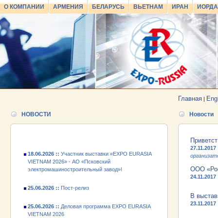
О КОМПАНИИ
АРМЕНИЯ
БЕЛАРУСЬ
ВЬЕТНАМ
ИРАН
ИОРД
25.06.2026 ::
Пост-релиз
25.06.2026 ::
Деловая программа EXPO EURASIA
VIETNAM 2026
Главная
Eng
|
24.06.2026 ::
Открытие VII Международной
НОВОСТИ
Новости
промышленной выставки «EXPO EURASIA
VIETNAM 2026»
Приветст
18.06.2026 ::
Участник выставки «EXPO EURASIA
27.11.2017
VIETNAM 2026» - АО «Псковский
организат
электромашиностроительный завод»!
ООО «Рос
24.11.2017
25.06.2026 ::
Пост-релиз
В выстав
25.06.2026 ::
Деловая программа EXPO EURASIA
23.11.2017
VIETNAM 2026