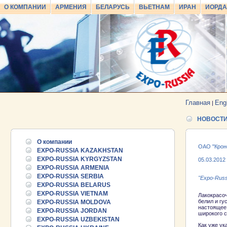
О КОМПАНИИ
АРМЕНИЯ
БЕЛАРУСЬ
ВЬЕТНАМ
ИРАН
ИОРД
Главная
Eng
|
НОВОСТ
О компании
ОАО "Крон
EXPO-RUSSIA KAZAKHSTAN
EXPO-RUSSIA KYRGYZSTAN
05.03.2012
EXPO-RUSSIA ARMENIA
EXPO-RUSSIA SERBIA
"Expo-Russ
EXPO-RUSSIA BELARUS
EXPO-RUSSIA VIETNAM
Лакокрасоч
белил и г
EXPO-RUSSIA MOLDOVA
настоящее
EXPO-RUSSIA JORDAN
широкого с
EXPO-RUSSIA UZBEKISTAN
Как уже ук