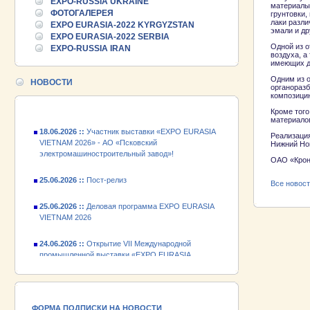
EXPO-RUSSIA UKRAINE
25.06.2026 ::
Пост-релиз
материалы 
ФОТОГАЛЕРЕЯ
грунтовки,
лаки разли
EXPO EURASIA-2022 KYRGYZSTAN
эмали и др
25.06.2026 ::
Деловая программа EXPO EURASIA
EXPO EURASIA-2022 SERBIA
VIETNAM 2026
Одной из о
EXPO-RUSSIA IRAN
воздуха, а
имеющих д
24.06.2026 ::
Открытие VII Международной
Одним из о
промышленной выставки «EXPO EURASIA
НОВОСТИ
органоразб
VIETNAM 2026»
композици
Кроме тог
18.06.2026 ::
Участник выставки «EXPO EURASIA
материалов
VIETNAM 2026» - АО «Псковский
Реализация
электромашиностроительный завод»!
Нижний Но
ОАО «Кроно
25.06.2026 ::
Пост-релиз
Все новос
25.06.2026 ::
Деловая программа EXPO EURASIA
VIETNAM 2026
24.06.2026 ::
Открытие VII Международной
промышленной выставки «EXPO EURASIA
VIETNAM 2026»
18.06.2026 ::
Участник выставки «EXPO EURASIA
VIETNAM 2026» - АО «Псковский
электромашиностроительный завод»!
ФОРМА ПОДПИСКИ НА НОВОСТИ