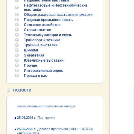
Национальные выставки
Нефтегазовые и Нефтехимические
выставки
Общеотраслевые выставки и ярмарки
Пищевая промышленность
Сельское хозяйство
Строительство
Телекоммуникации и связь
Транспорт и техника
25.06.2026 ::
Пост-релиз
Трубные выставки
Шинная
25.06.2026 ::
Деловая программа EXPO EURASIA
Энергетика
VIETNAM 2026
Ювелирные выставки
Прочие
24.06.2026 ::
Открытие VII Международной
Интерактивный опрос
промышленной выставки «EXPO EURASIA
Пресса о нас
VIETNAM 2026»
НОВОСТИ
18.06.2026 ::
Участник выставки «EXPO EURASIA
VIETNAM 2026» - АО «Псковский
электромашиностроительный завод»!
25.06.2026 ::
Пост-релиз
25.06.2026 ::
Деловая программа EXPO EURASIA
VIETNAM 2026