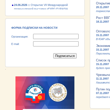
24.06.2026 ::
Открытие VII Международной
Открытие
промышленной выставки «EXPO EURASIA
20.11.2007
VIETNAM 2026»
торжествен
Рост ВВП
18.06.2026 ::
Участник выставки «EXPO EURASIA
18.11.2007
VIETNAM 2026» - АО «Псковский
электромашиностроительный завод»!
ФОРМА ПОДПИСКИ НА НОВОСТИ
Оптоволо
15.11.2007
Организация:
В ЮАР объ
E-mail:
Экономик
15.11.2007
Перспекти
Список п
15.11.2007
будет пре
.
Чрезвыча
11.11.2007
Хашимитск
Путин по
07.11.2007
передает 