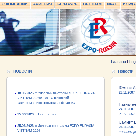
О КОМПАНИИ
АРМЕНИЯ
БЕЛАРУСЬ
ВЬЕТНАМ
ИРАН
ИОРД
25.06.2026 ::
Пост-релиз
25.06.2026 ::
Деловая программа EXPO EURASIA
VIETNAM 2026
Главная
Eng
|
24.06.2026 ::
Открытие VII Международной
НОВОСТИ
Новости
промышленной выставки «EXPO EURASIA
VIETNAM 2026»
Южная Аф
18.06.2026 ::
Участник выставки «EXPO EURASIA
26.11.2007
VIETNAM 2026» - АО «Псковский
электромашиностроительный завод»!
Назначен
24.11.2007
25.06.2026 ::
Пост-релиз
22.11.2007
Саммит м
25.06.2026 ::
Деловая программа EXPO EURASIA
24.11.2007
VIETNAM 2026
Россию пр