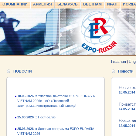
О КОМПАНИИ
АРМЕНИЯ
БЕЛАРУСЬ
ВЬЕТНАМ
ИРАН
ИОРД
25.06.2026 ::
Пост-релиз
25.06.2026 ::
Деловая программа EXPO EURASIA
VIETNAM 2026
Главная
Eng
|
24.06.2026 ::
Открытие VII Международной
НОВОСТИ
Новости
промышленной выставки «EXPO EURASIA
VIETNAM 2026»
Новые эк
18.06.2026 ::
Участник выставки «EXPO EURASIA
18.05.2014
VIETNAM 2026» - АО «Псковский
электромашиностроительный завод»!
Приветст
14.05.2014
25.06.2026 ::
Пост-релиз
Новые ав
25.06.2026 ::
Деловая программа EXPO EURASIA
12.05.2014
VIETNAM 2026