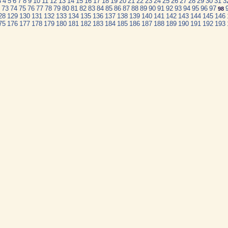
3
4
5
6
7
8
9
10
11
12
13
14
15
16
17
18
19
20
21
22
23
24
25
26
27
28
29
30
31
3
73
74
75
76
77
78
79
80
81
82
83
84
85
86
87
88
89
90
91
92
93
94
95
96
97
98
28
129
130
131
132
133
134
135
136
137
138
139
140
141
142
143
144
145
146
75
176
177
178
179
180
181
182
183
184
185
186
187
188
189
190
191
192
193