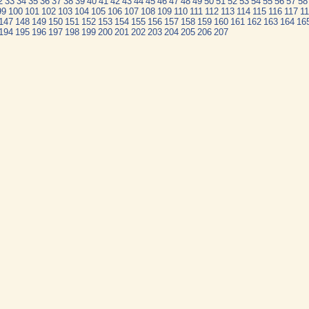
2
33
34
35
36
37
38
39
40
41
42
43
44
45
46
47
48
49
50
51
52
53
54
55
56
57
58
99
100
101
102
103
104
105
106
107
108
109
110
111
112
113
114
115
116
117
1
147
148
149
150
151
152
153
154
155
156
157
158
159
160
161
162
163
164
16
194
195
196
197
198
199
200
201
202
203
204
205
206
207