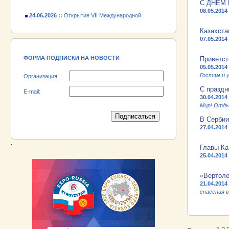
С ДНЕМ
24.06.2026 ::
Открытие VII Международной
08.05.2014
промышленной выставки «EXPO EURASIA
VIETNAM 2026»
Казахста
07.05.2014
18.06.2026 ::
Участник выставки «EXPO EURASIA
VIETNAM 2026» - АО «Псковский
электромашиностроительный завод»!
ФОРМА ПОДПИСКИ НА НОВОСТИ
Приветст
05.05.2014
Гостям и 
Организация:
С праздн
E-mail:
30.04.2014
Мир! Отды
В Сербии
27.04.2014
.
Главы Ка
25.04.2014
«Вертоле
21.04.2014
спасения 