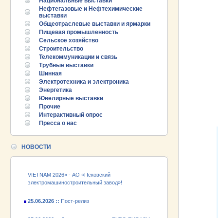
Национальные выставки
Нефтегазовые и Нефтехимические
выставки
Общеотраслевые выставки и ярмарки
Пищевая промышленность
Сельское хозяйство
Строительство
Телекоммуникации и связь
Трубные выставки
Шинная
25.06.2026 ::
Пост-релиз
Электротехника и электроника
Энергетика
25.06.2026 ::
Деловая программа EXPO EURASIA
Ювелирные выставки
VIETNAM 2026
Прочие
Интерактивный опрос
Пресса о нас
24.06.2026 ::
Открытие VII Международной
промышленной выставки «EXPO EURASIA
VIETNAM 2026»
НОВОСТИ
18.06.2026 ::
Участник выставки «EXPO EURASIA
VIETNAM 2026» - АО «Псковский
электромашиностроительный завод»!
25.06.2026 ::
Пост-релиз
25.06.2026 ::
Деловая программа EXPO EURASIA
VIETNAM 2026