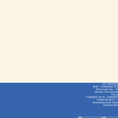
АО "ЗАРУБЕ
ИНН: 7704504448 ОГ
Проточный пер., 14/
Москва, Московская
Росс
+7(495)637-50-79, +7(495)637
+7(499)766-99-17, +
многоканальный номер
info@zarubez