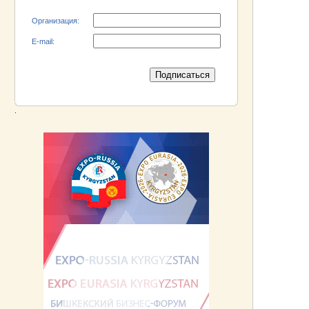
электромашиностроительный завод»!
Организация:
E-mail:
.