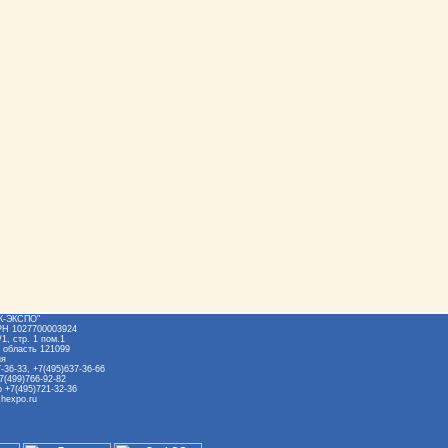
Ж-ЭКСПО"
РН 1027700003924
1, стр. 1 пом.1
 область 121099
ия
-36-33, +7(495)637-36-66
7(499)766-92-82
 +7(495)721-32-36
hexpo.ru