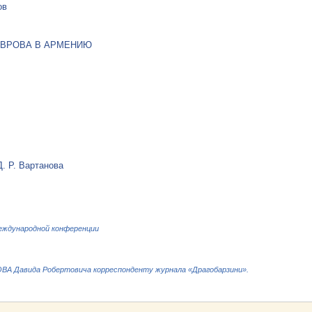
ов
ЛАВРОВА В АРМЕНИЮ
Д. Р. Вартанова
еждународной конференции
 Давида Робертовича корреспонденту журнала «Драгобарзини».