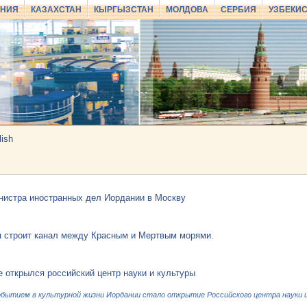
АНИЯ
КАЗАХСТАН
КЫРГЫЗСТАН
МОЛДОВА
СЕРБИЯ
УЗБЕКИ
lish
нистра иностранных дел Иордании в Москву
 строит канал между Красным и Мертвым морями.
 открылся российский центр науки и культуры
бытием в культурной жизни Иордании стало открытие Российского центра науки и