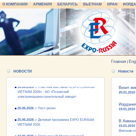
О КОМПАНИИ
АРМЕНИЯ
БЕЛАРУСЬ
ВЬЕТНАМ
ИРАН
ИОРД
25.06.2026 ::
Пост-релиз
25.06.2026 ::
Деловая программа EXPO EURASIA
VIETNAM 2026
Главная
Eng
|
24.06.2026 ::
Открытие VII Международной
промышленной выставки «EXPO EURASIA
НОВОСТИ
Новости
VIETNAM 2026»
18.06.2026 ::
Участник выставки «EXPO EURASIA
Визит ми
VIETNAM 2026» - АО «Псковский
20.01.2010
электромашиностроительный завод»!
Иордания
25.06.2026 ::
Пост-релиз
19.01.2010
25.06.2026 ::
Деловая программа EXPO EURASIA
В Аммане
VIETNAM 2026
15.01.2010
Важным со
24.06.2026 ::
Открытие VII Международной