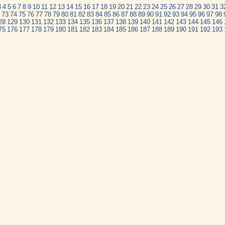
3
4
5
6
7
8
9
10
11
12
13
14
15
16
17
18
19
20
21
22
23
24
25
26
27
28
29
30
31
3
73
74
75
76
77
78
79
80
81
82
83
84
85
86
87
88
89
90
91
92
93
94
95
96
97
98
28
129
130
131
132
133
134
135
136
137
138
139
140
141
142
143
144
145
146
75
176
177
178
179
180
181
182
183
184
185
186
187
188
189
190
191
192
193