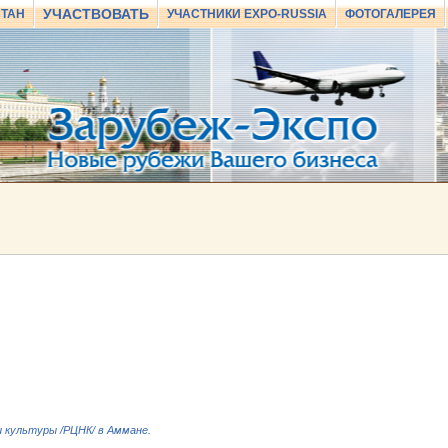
УЧАСТВОВАТЬ
СТАН
УЧАСТНИКИ EXPO-RUSSIA
ФОТОГАЛЕРЕЯ
 культуры /РЦНК/ в Аммане.