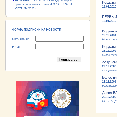
промышленной выставки «EXPO EURASIA
Иордания
VIETNAM 2026»
12.01.2010
18.06.2026 ::
Участник выставки «EXPO EURASIA
ПЕРВЫЙ
VIETNAM 2026» - АО «Псковский
12.01.2010
электромашиностроительный завод»!
ФОРМА ПОДПИСКИ НА НОВОСТИ
Иордания
11.01.2010
Организация:
Министерс
Иордания
E-mail:
28.12.2009
Министерс
22 декаб
22.12.2009
c торговы
.
Более пя
21.12.2009
освещают 
Давид 
20.12.2009
НОВОГОДНЕ