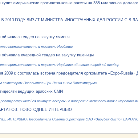
 купит американские противотанковые ракеты на 388 миллионов доллар
 В 2010 ГОДУ ВИЗИТ МИНИСТРА ИНОСТРАННЫХ ДЕЛ РОССИИ С.В.
 объявила тендер на закупку ячменя
тво промышленности и торговли Иордании
 объявила очередной тендер на закупку пшеницы
тво промышленности и торговли Иордании объявило очередной тендер
ря 2009 г. состоялась встреча председателя оргкомитета «Expo-Russia» 
м секретарем Посольства Шри-Ланка г-ном Поннамперума
тидесяти ведущих арабских СМИ
работу открывшейся накануне вечером на побережье Мертвого моря в Иордании м
ВАРТАНОВ. НОВОГОДНЕЕ ИНТЕРВЬЮ
Е ИНТЕРВЬЮ Председателя Совета директоров ОАО «Зарубеж-Экспо» ВАРТАНОВА