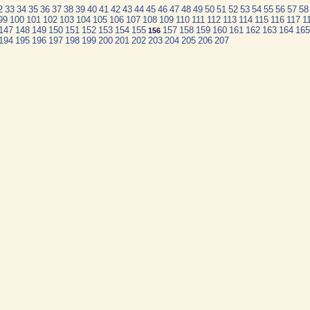
2
33
34
35
36
37
38
39
40
41
42
43
44
45
46
47
48
49
50
51
52
53
54
55
56
57
58
99
100
101
102
103
104
105
106
107
108
109
110
111
112
113
114
115
116
117
1
147
148
149
150
151
152
153
154
155
157
158
159
160
161
162
163
164
165
156
194
195
196
197
198
199
200
201
202
203
204
205
206
207