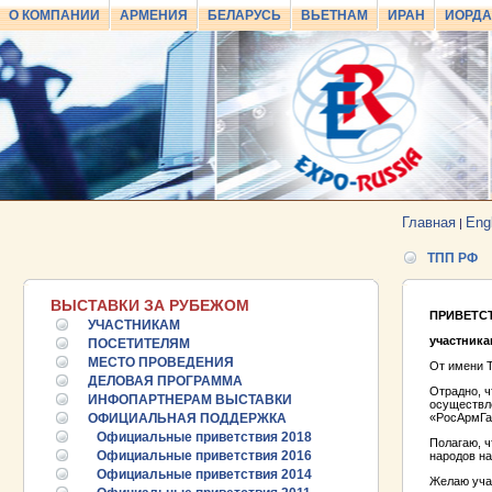
О КОМПАНИИ
АРМЕНИЯ
БЕЛАРУСЬ
ВЬЕТНАМ
ИРАН
ИОРД
Главная
Eng
|
ТПП РФ
ВЫСТАВКИ ЗА РУБЕЖОМ
ПРИВЕТС
УЧАСТНИКАМ
участника
ПОСЕТИТЕЛЯМ
МЕСТО ПРОВЕДЕНИЯ
От имени 
ДЕЛОВАЯ ПРОГРАММА
Отрадно, ч
ИНФОПАРТНЕРАМ ВЫСТАВКИ
осуществле
ОФИЦИАЛЬНАЯ ПОДДЕРЖКА
«РосАрмГа
Официальные приветствия 2018
Полагаю, 
Официальные приветствия 2016
народов на
Официальные приветствия 2014
Желаю учас