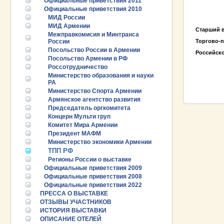
Официальные приветствия 2011
Официальные приветствия 2010
МИД России
МИД Армении
Старший 
Межправкомисия и Минтранса
России
Торгово-
Посольство России в Армении
Росс
Посольство Армении в РФ
ПРОМЫШЛ
Россотрудничество
РУБЕЖОМ
Министерство образования и науки
ПРОМЫШЛ
РА
Министерство Спорта Армении
Армянское агентство развития
Председатель оргкомитета
Концерн Мульти груп
Комитет Мира Армении
Президент МАФМ
Министерство экономики Армении
ТПП РФ
Регионы России о выставке
Официальные приветствия 2009
Официальные приветствия 2008
Официальные приветствия 2022
25.06.2026 ::
Пост-релиз
ПРЕССА О ВЫСТАВКЕ
ОТЗЫВЫ УЧАСТНИКОВ
25.06.2026 ::
Деловая программа EXPO EURASIA
ИСТОРИЯ ВЫСТАВКИ
VIETNAM 2026
ОПИСАНИЕ ОТЕЛЕЙ