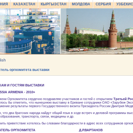
АНИЯ
КАЗАХСТАН
КЫРГЫЗСТАН
МОЛДОВА
СЕРБИЯ
УЗБЕКИ
lish
тель оргкомитета выставки
КАМ И ГОСТЯМ ВЫСТАВКИ
SIA ARMENIA - 2010»
Оргкомитета сердечно поздравляю участников и гостей с открытием
Третьей Ро
лось бы отметить, что нынешнюю выставку в Ереване сотрудники ОАО «Зарубеж-Экспо
жение результаты первого Государственного визита Президента России Дмитрия Мед
то два братских народа найдут общий язык в ходе встреч и деловой программы выст
 образования, транспорта, связи, медицины и др.
 приветствие хотелось бы словами благодарности в адрес всех сотрудников оргкоми
ЕДАТЕЛЬ ОРГКОМИТЕТА Д.Р.ВАРТАНОВ