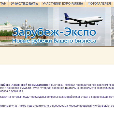
УЧАСТВОВАТЬ
СТАН
УЧАСТНИКИ EXPO-RUSSIA
ФОТОГАЛЕРЕЯ
ссийско-Армянской промышленной
выставки, которая проводится под девизом «Год
» и Концерна «Мульти Груп» готовили особенно тщательно, поскольку в экспозиции 
ведева в Армению.
авки на которых будут обсуждены вопросы взаимодействия стран в сфере машиностр
тета и участников подготовительного процесса за хорошо проделанную,большую, се