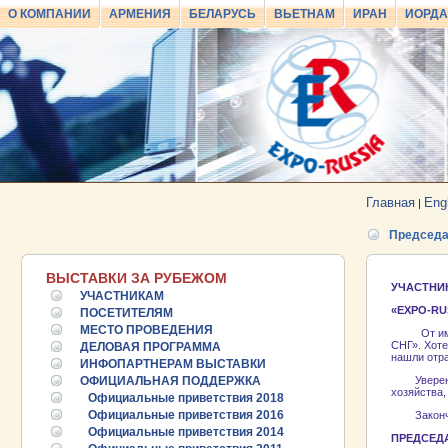
О КОМПАНИИ
АРМЕНИЯ
БЕЛАРУСЬ
ВЬЕТНАМ
ИРАН
ИОРД
Главная
Eng
|
Председа
ВЫСТАВКИ ЗА РУБЕЖОМ
УЧАСТНИ
УЧАСТНИКАМ
«
EXPO-RUS
ПОСЕТИТЕЛЯМ
МЕСТО ПРОВЕДЕНИЯ
От имени 
СНГ». Хоте
ДЕЛОВАЯ ПРОГРАММА
нашли отра
ИНФОПАРТНЕРАМ ВЫСТАВКИ
ОФИЦИАЛЬНАЯ ПОДДЕРЖКА
Уверен, ч
хозяйства,
Официальные приветствия 2018
Официальные приветствия 2016
Закончить
Официальные приветствия 2014
ПРЕДС