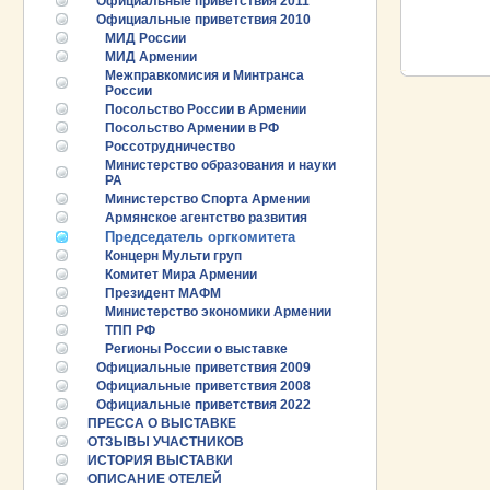
Официальные приветствия 2011
ПРОМЫШЛ
Официальные приветствия 2010
РУБЕЖОМ
МИД России
ПРОМЫШЛ
МИД Армении
Межправкомисия и Минтранса
России
Посольство России в Армении
Посольство Армении в РФ
Россотрудничество
Министерство образования и науки
РА
Министерство Спорта Армении
Армянское агентство развития
Председатель оргкомитета
Концерн Мульти груп
Комитет Мира Армении
Президент МАФМ
Министерство экономики Армении
ТПП РФ
Регионы России о выставке
Официальные приветствия 2009
Официальные приветствия 2008
Официальные приветствия 2022
25.06.2026 ::
ПРЕССА О ВЫСТАВКЕ
Пост-релиз
ОТЗЫВЫ УЧАСТНИКОВ
ИСТОРИЯ ВЫСТАВКИ
25.06.2026 ::
Деловая программа EXPO EURASIA
ОПИСАНИЕ ОТЕЛЕЙ
VIETNAM 2026