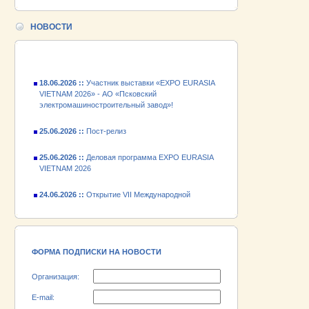
24.06.2026 ::
Открытие VII Международной
НОВОСТИ
промышленной выставки «EXPO EURASIA
VIETNAM 2026»
18.06.2026 ::
Участник выставки «EXPO EURASIA
VIETNAM 2026» - АО «Псковский
электромашиностроительный завод»!
25.06.2026 ::
Пост-релиз
25.06.2026 ::
Деловая программа EXPO EURASIA
VIETNAM 2026
24.06.2026 ::
Открытие VII Международной
промышленной выставки «EXPO EURASIA
VIETNAM 2026»
18.06.2026 ::
Участник выставки «EXPO EURASIA
VIETNAM 2026» - АО «Псковский
электромашиностроительный завод»!
ФОРМА ПОДПИСКИ НА НОВОСТИ
Организация:
E-mail: