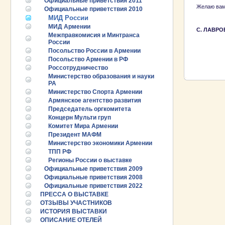
Официальные приветствия 2011
Желаю вам 
Официальные приветствия 2010
МИД России
МИД Армении
С. ЛАВРО
Межправкомисия и Минтранса
России
Посольство России в Армении
ПРОМЫШЛ
РУБЕЖОМ
Посольство Армении в РФ
ПРОМЫШЛ
Россотрудничество
Министерство образования и науки
РА
Министерство Спорта Армении
Армянское агентство развития
Председатель оргкомитета
Концерн Мульти груп
Комитет Мира Армении
Президент МАФМ
Министерство экономики Армении
ТПП РФ
Регионы России о выставке
Официальные приветствия 2009
Официальные приветствия 2008
Официальные приветствия 2022
25.06.2026 ::
Пост-релиз
ПРЕССА О ВЫСТАВКЕ
ОТЗЫВЫ УЧАСТНИКОВ
25.06.2026 ::
Деловая программа EXPO EURASIA
ИСТОРИЯ ВЫСТАВКИ
VIETNAM 2026
ОПИСАНИЕ ОТЕЛЕЙ