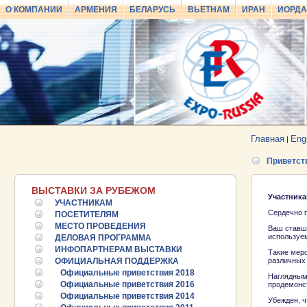
О КОМПАНИИ
АРМЕНИЯ
БЕЛАРУСЬ
ВЬЕТНАМ
ИРАН
ИОРД
Главная
Eng
|
Приветст
ВЫСТАВКИ ЗА РУБЕЖОМ
Участник
УЧАСТНИКАМ
Сердечно п
ПОСЕТИТЕЛЯМ
МЕСТО ПРОВЕДЕНИЯ
Ваш ставш
используе
ДЕЛОВАЯ ПРОГРАММА
ИНФОПАРТНЕРАМ ВЫСТАВКИ
Такие мер
ОФИЦИАЛЬНАЯ ПОДДЕРЖКА
различных 
Официальные приветствия 2018
Наглядным 
Официальные приветствия 2016
продемонс
Официальные приветствия 2014
Убежден, ч