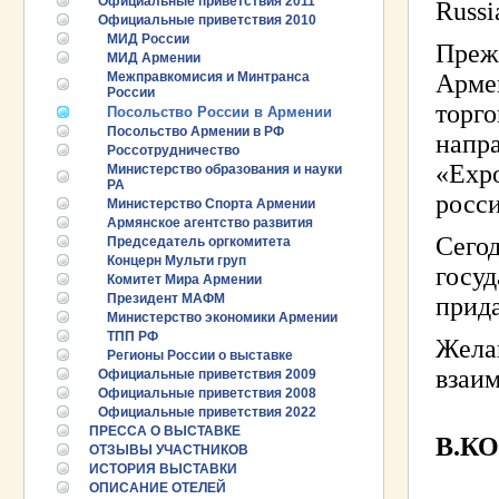
Официальные приветствия 2011
Russi
Официальные приветствия 2010
МИД России
Преж
МИД Армении
Межправкомисия и Минтранса
Арме
России
торго
Посольство России в Армении
Посольство Армении в РФ
напра
Россотрудничество
«Expo
Министерство образования и науки
РА
росси
Министерство Спорта Армении
Армянское агентство развития
Сегод
Председатель оргкомитета
Концерн Мульти груп
госуд
Комитет Мира Армении
Президент МАФМ
прида
Министерство экономики Армении
ТПП РФ
Жела
Регионы России о выставке
взаим
Официальные приветствия 2009
Официальные приветствия 2008
Официальные приветствия 2022
25.06.2026 ::
Пост-релиз
ПРЕССА О ВЫСТАВКЕ
В.К
ОТЗЫВЫ УЧАСТНИКОВ
25.06.2026 ::
Деловая программа EXPO EURASIA
ИСТОРИЯ ВЫСТАВКИ
VIETNAM 2026
ПРОМЫШЛ
ОПИСАНИЕ ОТЕЛЕЙ
РУБЕЖОМ