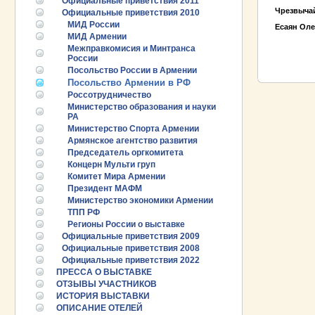
Официальные приветствия 2011
Чрезвыча
Официальные приветствия 2010
МИД России
Есаян Оле
МИД Армении
ПРОМЫШЛ
Межправкомисия и Минтранса
РУБЕЖОМ
России
ПРОМЫШЛ
Посольство России в Армении
Посольство Армении в РФ
Россотрудничество
Министерство образования и науки
РА
Министерство Спорта Армении
Армянское агентство развития
Председатель оргкомитета
Концерн Мульти груп
Комитет Мира Армении
Президент МАФМ
Министерство экономики Армении
ТПП РФ
Регионы России о выставке
Официальные приветствия 2009
Официальные приветствия 2008
Официальные приветствия 2022
25.06.2026 ::
Пост-релиз
ПРЕССА О ВЫСТАВКЕ
ОТЗЫВЫ УЧАСТНИКОВ
25.06.2026 ::
Деловая программа EXPO EURASIA
ИСТОРИЯ ВЫСТАВКИ
VIETNAM 2026
ОПИСАНИЕ ОТЕЛЕЙ