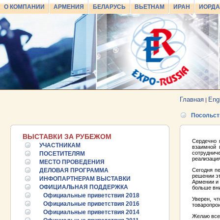
О КОМПАНИИ
АРМЕНИЯ
БЕЛАРУСЬ
ВЬЕТНАМ
ИРАН
ИОРД
Главная
Eng
|
Посольст
ВЫСТАВКИ ЗА РУБЕЖОМ
Сердечно 
УЧАСТНИКАМ
взаимной 
сотруднич
ПОСЕТИТЕЛЯМ
реализация
МЕСТО ПРОВЕДЕНИЯ
ДЕЛОВАЯ ПРОГРАММА
Сегодня п
решении эт
ИНФОПАРТНЕРАМ ВЫСТАВКИ
Армении и
ОФИЦИАЛЬНАЯ ПОДДЕРЖКА
больше вн
Официальные приветствия 2018
Уверен, ч
Официальные приветствия 2016
товаропро
Официальные приветствия 2014
Желаю всем