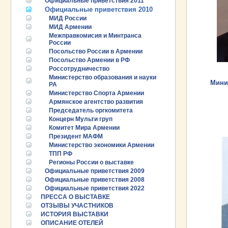
Официальные приветствия 2011
Официальные приветствия 2010
МИД России
МИД Армении
Межправкомисия и Минтранса
России
Посольство России в Армении
Посольство Армении в РФ
Россотрудничество
Министерство образования и науки
Мини
РА
Министерство Спорта Армении
Армянское агентство развития
Председатель оргкомитета
Концерн Мульти груп
Комитет Мира Армении
Президент МАФМ
Министерство экономики Армении
ТПП РФ
Регионы России о выставке
Официальные приветствия 2009
Официальные приветствия 2008
25.06.2026 ::
Пост-релиз
Официальные приветствия 2022
ПРЕССА О ВЫСТАВКЕ
ОТЗЫВЫ УЧАСТНИКОВ
25.06.2026 ::
Деловая программа EXPO EURASIA
VIETNAM 2026
ИСТОРИЯ ВЫСТАВКИ
ОПИСАНИЕ ОТЕЛЕЙ