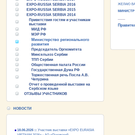
ЖЕЛАЮ ВА
EXPO-RUSSIA SERBIA 2016
EXPO-RUSSIA SERBIA 2015
МИНИСТР
EXPO-RUSSIA SERBIA 2014
____
Приветствия гостям и участникам
выставки
Правите
МИД РФ
ПРОМЫШЛ
МЭР РФ
РУБЕЖОМ
Министерство регионального
ПРОМЫШЛ
развития
Председатель Оргкомитета
Минсельхоз Сербии
ТПП Сербии
Общественная палата России
Государственная Дума РФ
Торжественная речь Посла А.В.
25.06.2026 ::
Пост-релиз
Чепурина
Отчет о проведенной выставке на
25.06.2026 ::
Деловая программа EXPO EURASIA
Сербском языке
VIETNAM 2026
ОТЗЫВЫ УЧАСТНИКОВ
24.06.2026 ::
Открытие VII Международной
промышленной выставки «EXPO EURASIA
НОВОСТИ
VIETNAM 2026»
18.06.2026 ::
Участник выставки «EXPO EURASIA
VIETNAM 2026» - АО «Псковский
электромашиностроительный завод»!