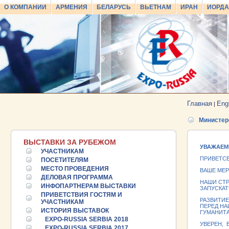
О КОМПАНИИ
АРМЕНИЯ
БЕЛАРУСЬ
ВЬЕТНАМ
ИРАН
ИОРД
Главная
Eng
|
Министер
ВЫСТАВКИ ЗА РУБЕЖОМ
УВАЖАЕМ
УЧАСТНИКАМ
ПРИВЕТСВ
ПОСЕТИТЕЛЯМ
МЕСТО ПРОВЕДЕНИЯ
ВАШЕ МЕР
ДЕЛОВАЯ ПРОГРАММА
НАШИ СТ
ИНФОПАРТНЕРАМ ВЫСТАВКИ
ЗАПУСКАТ
ПРИВЕТСТВИЯ ГОСТЯМ И
РАЗВИТИЕ
УЧАСТНИКАМ
ПЕРЕД Н
ИСТОРИЯ ВЫСТАВОК
ГУМАНИТ
EXPO-RUSSIA SERBIA 2018
УВЕРЕН, 
EXPO-RUSSIA SERBIA 2017