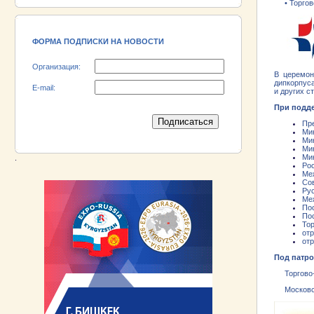
• Торгово
18.06.2026 ::
Участник выставки «EXPO EURASIA
VIETNAM 2026» - АО «Псковский
электромашиностроительный завод»!
ФОРМА ПОДПИСКИ НА НОВОСТИ
Организация:
В церемон
дипкорпуса
E-mail:
и других с
При подд
Пр
Ми
Ми
Ми
Ми
.
Рос
Ме
Со
Рус
Меж
По
По
Тор
от
от
Под патро
Торгово-п
Московско