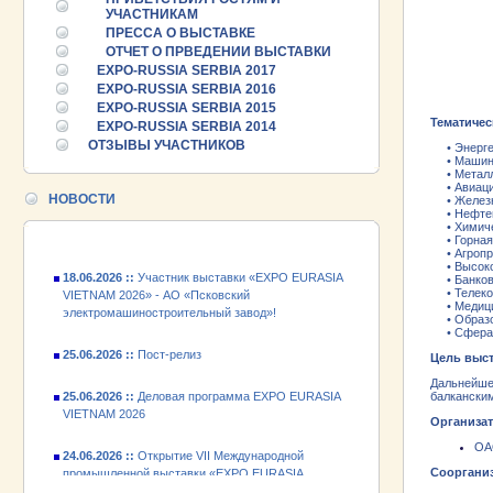
УЧАСТНИКАМ
ПРЕССА О ВЫСТАВКЕ
ОТЧЕТ О ПРВЕДЕНИИ ВЫСТАВКИ
EXPO-RUSSIA SERBIA 2017
25.06.2026 ::
EXPO-RUSSIA SERBIA 2016
Пост-релиз
EXPO-RUSSIA SERBIA 2015
Тематичес
EXPO-RUSSIA SERBIA 2014
25.06.2026 ::
Деловая программа EXPO EURASIA
ОТЗЫВЫ УЧАСТНИКОВ
VIETNAM 2026
•
Энерге
• Машино
• Металл
• Авиац
24.06.2026 ::
Открытие VII Международной
НОВОСТИ
• Железн
промышленной выставки «EXPO EURASIA
• Нефтег
VIETNAM 2026»
• Химиче
• Горная
• Агропр
18.06.2026 ::
Участник выставки «EXPO EURASIA
• Высокот
• Банковс
VIETNAM 2026» - АО «Псковский
• Телеко
электромашиностроительный завод»!
• Медици
• Образо
• Сфера ус
25.06.2026 ::
Пост-релиз
Цель выст
Дальнейшее
25.06.2026 ::
Деловая программа EXPO EURASIA
балкански
VIETNAM 2026
Организа
24.06.2026 ::
Открытие VII Международной
ОА
промышленной выставки «EXPO EURASIA
Соорганиз
VIETNAM 2026»