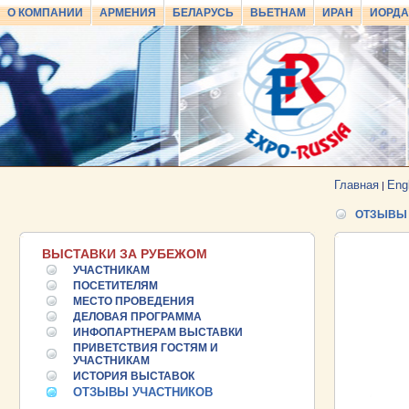
О КОМПАНИИ
АРМЕНИЯ
БЕЛАРУСЬ
ВЬЕТНАМ
ИРАН
ИОРД
Главная
Eng
|
ОТЗЫВЫ 
ВЫСТАВКИ ЗА РУБЕЖОМ
УЧАСТНИКАМ
ПОСЕТИТЕЛЯМ
МЕСТО ПРОВЕДЕНИЯ
ДЕЛОВАЯ ПРОГРАММА
ИНФОПАРТНЕРАМ ВЫСТАВКИ
25.06.2026 ::
Пост-релиз
ПРИВЕТСТВИЯ ГОСТЯМ И
УЧАСТНИКАМ
25.06.2026 ::
Деловая программа EXPO EURASIA
ИСТОРИЯ ВЫСТАВОК
VIETNAM 2026
ОТЗЫВЫ УЧАСТНИКОВ