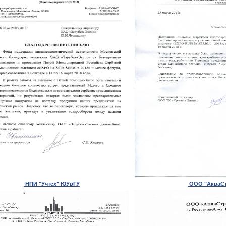
НПИ "Учтех" ЮУрГУ
ООО "АкваСт