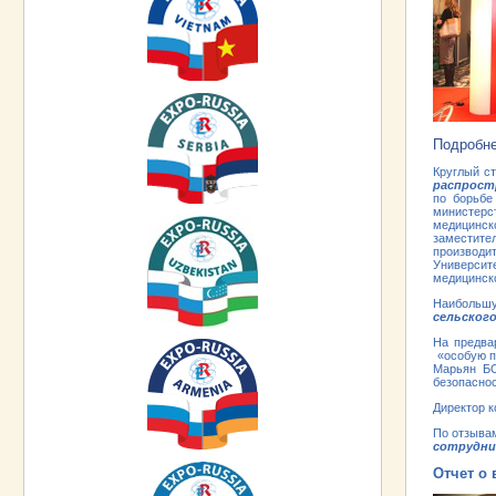
Подробне
Круглый с
распрост
по борьбе
министерс
медицинско
заместите
производи
Университ
медицинск
Наибольшу
сельског
На предва
«особую п
Марьян БО
безопасно
Директор к
По отзыва
сотрудни
Отчет о 