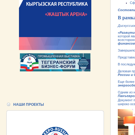
Сфе
Состояли
В рам
Дискуссио
«Развити
которой я
всесторонн
финансов
Завершилс
Представил
В последую
Деловая п
России и 
Еще более
энергосб
Одним из н
Панъевро
Документ 
широко ос
НАШИ ПРОЕКТЫ