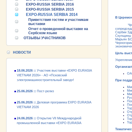
EXPO-RUSSIA SERBIA 2016
EXPO-RUSSIA SERBIA 2015
EXPO-RUSSIA SERBIA 2014
25.06.2026 ::
Пост-релиз
В Церемо
Приветствия гостям и участникам
выставки
Чрезвыча
25.06.2026 ::
Деловая программа EXPO EURASIA
Отчет о проведенной выставке на
сопредсед
Сербии Зд
VIETNAM 2026
Сербском языке
Скупщины 
ОТЗЫВЫ УЧАСТНИКОВ
Марьян БО
Черногори
24.06.2026 ::
Открытие VII Международной
экономичес
промышленной выставки «EXPO EURASIA
НОВОСТИ
Цель выст
VIETNAM 2026»
Укреплени
18.06.2026 ::
Участник выставки «EXPO EURASIA
Организа
VIETNAM 2026» - АО «Псковский
ОА
электромашиностроительный завод»!
При подд
25.06.2026 ::
Пост-релиз
Ми
Ми
Ми
25.06.2026 ::
Деловая программа EXPO EURASIA
Рус
VIETNAM 2026
По
По
Тор
От
24.06.2026 ::
Открытие VII Международной
От
промышленной выставки «EXPO EURASIA
То
VIETNAM 2026»
То
Тематичес