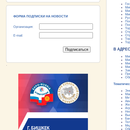
18.06.2026 ::
Участник выставки «EXPO EURASIA
Го
VIETNAM 2026» - АО «Псковский
Ми
электромашиностроительный завод»!
Ми
Ми
ФОРМА ПОДПИСКИ НА НОВОСТИ
Рус
По
По
Организация:
Тор
От
От
E-mail:
То
То
В АДРЕ
Ми
Ми
Ми
.
Ми
За
Пр
Об
Тематичес
Эне
Ма
Ме
Ав
Же
Аг
Не
Вы
Бан
Те
Ме
Об