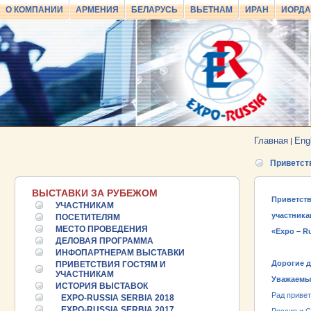
О КОМПАНИИ
АРМЕНИЯ
БЕЛАРУСЬ
ВЬЕТНАМ
ИРАН
ИОРД
Главная
Eng
|
Приветст
ВЫСТАВКИ ЗА РУБЕЖОМ
Приветств
УЧАСТНИКАМ
участник
ПОСЕТИТЕЛЯМ
МЕСТО ПРОВЕДЕНИЯ
«Expo – Ru
ДЕЛОВАЯ ПРОГРАММА
ИНФОПАРТНЕРАМ ВЫСТАВКИ
Дорогие д
ПРИВЕТСТВИЯ ГОСТЯМ И
УЧАСТНИКАМ
Уважаемы
ИСТОРИЯ ВЫСТАВОК
Рад привет
EXPO-RUSSIA SERBIA 2018
EXPO-RUSSIA SERBIA 2017