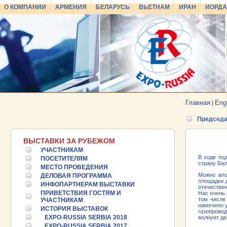
О КОМПАНИИ
АРМЕНИЯ
БЕЛАРУСЬ
ВЬЕТНАМ
ИРАН
ИОРД
Главная
Eng
|
Председа
ВЫСТАВКИ ЗА РУБЕЖОМ
УЧАСТНИКАМ
В ходе по
ПОСЕТИТЕЛЯМ
страну Бал
МЕСТО ПРОВЕДЕНИЯ
Можно впо
ДЕЛОВАЯ ПРОГРАММА
площадки 
ИНФОПАРТНЕРАМ ВЫСТАВКИ
отечестве
ПРИВЕТСТВИЯ ГОСТЯМ И
Нас очень 
том числе
УЧАСТНИКАМ
намечено у
ИСТОРИЯ ВЫСТАВОК
газопровод
EXPO-RUSSIA SERBIA 2018
волнует де
EXPO-RUSSIA SERBIA 2017