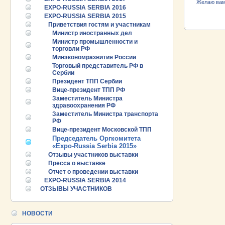
Желаю вам 
EXPO-RUSSIA SERBIA 2016
EXPO-RUSSIA SERBIA 2015
Приветствия гостям и участникам
Министр иностранных дел
Министр промышленности и
торговли РФ
Минэкономразвития России
Торговый представитель РФ в
Сербии
Президент ТПП Сербии
Вице-президент ТПП РФ
Заместитель Министра
здравоохранения РФ
Заместитель Министра транспорта
РФ
Вице-президент Московской ТПП
Председатель Оргкомитета
«Expo-Russia Serbia 2015»
Отзывы участников выставки
25.06.2026 ::
Пост-релиз
Пресса о выставке
Отчет о проведении выставки
25.06.2026 ::
Деловая программа EXPO EURASIA
EXPO-RUSSIA SERBIA 2014
VIETNAM 2026
ОТЗЫВЫ УЧАСТНИКОВ
24.06.2026 ::
Открытие VII Международной
промышленной выставки «EXPO EURASIA
НОВОСТИ
VIETNAM 2026»