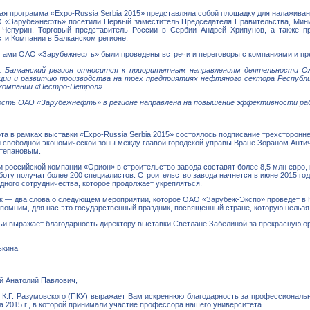
я программа «Expo-Russia Serbia 2015» представляла собой площадку для налажива
 «Зарубежнефть» посетили Первый заместитель Председателя Правительства, Мини
 Чепурин, Торговый представитель России в Сербии Андрей Хрипунов, а также п
ти Компании в Балканском регионе.
тами ОАО «Зарубежнефть» были проведены встречи и переговоры c компаниями и пред
. Балканский регион относится к приоритетным направлениям деятельности ОА
ции и развитию производства на трех предприятиях нефтяного сектора Республик
компании «Нестро-Петрол».
сть ОАО «Зарубежнефть» в регионе направлена на повышение эффективности рабо
та в рамках выставки «Expo-Russia Serbia 2015» состоялось подписание трехсторонне
 свободной экономической зоны между главой городской управы Вране Зораном Анти
тепановым.
 российской компании «Орион» в строительство завода составят более 8,5 млн евро, 
боту получат более 200 специалистов. Строительство завода начнется в июне 2015 год
ного сотрудничества, которое продолжает укрепляться.
к — два слова о следующем мероприятии, которое ОАО «Зарубеж-Экспо» проведет в К
помним, для нас это государственный праздник, посвященный стране, которую нельзя
ьи выражает благодарность директору выставки Светлане Забелиной за прекрасную о
ькина
 Анатолий Павлович,
К.Г. Разумовского (ПКУ) выражает Вам искреннюю благодарность за профессионально
а 2015 г., в которой принимали участие профессора нашего университета.