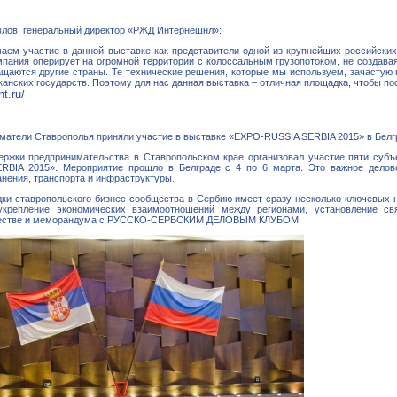
влов, генеральный директор «РЖД Интернешнл»:
аем участие в данной выставке как представители одной из крупнейших российски
мпания оперирует на огромной территории с колоссальным грузопотоком, не создава
ащаются другие страны. Те технические решения, которые мы используем, зачастую
канских государств. Поэтому для нас данная выставка – отличная площадка, чтобы по
nt.ru/
матели Ставрополья приняли участие в выставке «EXPO-RUSSIA SERBIA 2015» в Бел
ержки предпринимательства в Ставропольском крае организовал участие пяти суб
RBIA 2015». Мероприятие прошло в Белграде с 4 по 6 марта. Это важное деловое
нения, транспорта и инфраструктуры.
дки ставропольского бизнес-сообщества в Сербию имеет сразу несколько ключевых н
укрепление экономических взаимоотношений между регионами, установление с
честве и меморандума с РУССКО-СЕРБСКИМ ДЕЛОВЫМ КЛУБОМ.