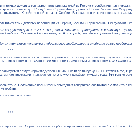
ния прямых деловых контактов предпринимателей из России с сербскими партнерами.
стр иностранных дел Республики Сербия Ивица Дачич и Посол Российской Федерац
редставители Хозяйственной палаты Сербии. Высокие гости с интересом ознако
ставителями деловых ассоциаций из Сербии, Боснии и Герцеговины, Республики Сер
О «Зарубежнефть» с 2007 года, когда Компания приступила к реализации проек
и Сербской (Босния и Герцеговина) – НПЗ «Брод», заводе по производству мото
ты нефтяного комплекса и обеспечение прибыльности входящих в него предприя
* * *
го инвестиционного соглашения о строительстве завода по производству пеллетных кот
чем, директором d.o.o. «Biodom S» Драганом Стаменовым и директором ООО «Орион» 
планируется создать производственные мощности по выпуску 12 000 котлов в год. В 
а, выпуск продукции планируется начать уже к декабрю текущего года. Это только од
азахстане. Подписание новых взаимовыгодных контрактов состоится в Алма-Ате в ка
 не любить.
рганизацию выставки.
* * *
е проведение Второй российско-сербской промышленной выставки "Expo-Russia Serbi