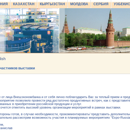
АНИЯ
КАЗАХСТАН
КЫРГЫЗСТАН
МОЛДОВА
СЕРБИЯ
УЗБЕКИ
lish
частников выставки
 от лица Внешэкономбанка и от себя лично поблагодарить Вас за теплый прием и пред
оприятие позволило провести ряд достаточно продуктивных встреч, как с представит
ванных в приобретении российской продукции и услуг.
очется отметить высокий уровень организации мероприятий в рамках выставки.
тороны готов, в случае необходимости, прокомментировать/ представить дополните
ательно рассмотрим возможность участия в планируемых мероприятиях “Expo-Russia
ем,
танислав