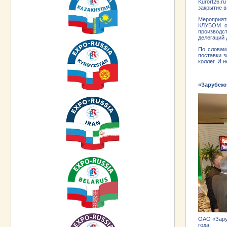
Kurort26.
закрытие 
Мероприят
КЛУБОМ о 
производс
делегаций 
По словам
поставки з
коллег. И 
«Зарубежн
ОАО «Заруб
года.