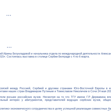
* * *
* * *
зей Ирины Безукладовой и начальника отдела по международной деятельности Алекс
». Состоялась выставка в столице Сербии Белграде с 4 по 6 марта.
 связей между Россией, Сербией и другими странами Юго-Восточной Европы в к
ентами наших стран Владимиром Путиным и Томиславом Николичем в Сочи 24 мая 201
тели восьми российских вузов. Несмотря на то что ТГУ имени Г.Р. Державина вп
льный интерес у абитуриентов, представителей ведущих сербских вузов, общес
олитико-экономического сотрудничества в целях успешной реализации совместных ба