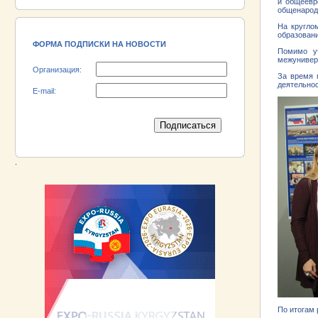
и общеевр
18.06.2026 ::
Участник выставки «EXPO EURASIA
общенародн
VIETNAM 2026» - АО «Псковский
На кругло
электромашиностроительный завод»!
образовани
ФОРМА ПОДПИСКИ НА НОВОСТИ
Помимо уч
межунивер
Организация:
За время 
деятельнос
E-mail:
.
По итогам