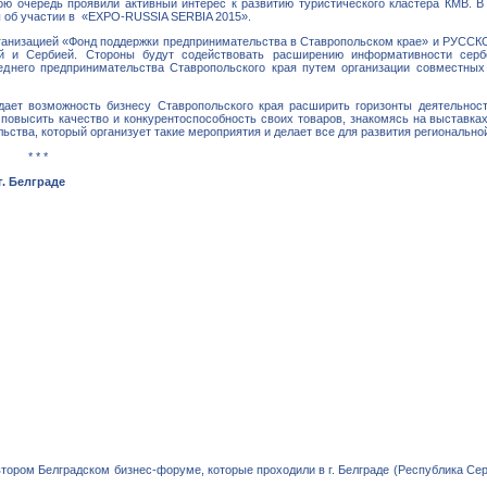
ою очередь проявили активный интерес к развитию туристического кластера КМВ. В
ы об участии в «EXPO-RUSSIA SERBIA 2015».
рганизацией «Фонд поддержки предпринимательства в Ставропольском крае» и Р
й и Сербией. Стороны будут содействовать расширению информативности серб
еднего предпринимательства Ставропольского края путем организации совместных
ает возможность бизнесу Ставропольского края расширить горизонты деятельност
е повысить качество и конкурентоспособность своих товаров, знакомясь на выставка
ства, который организует такие мероприятия и делает все для развития регионально
* * *
. Белграде
ором Белградском бизнес-форуме, которые проходили в г. Белграде (Республика Серб