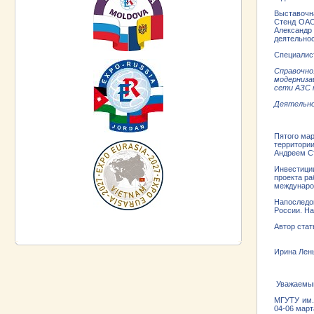
Выставочна
Стенд ОАО
Александр
деятельнос
Специалис
Справочно
модерниза
сети АЗС 
Деятельно
Пятого мар
территории
Андреем С
Инвестиции
проекта ра
международ
Напоследо
России. На
Автор стат
Ирина Лен
Уважаемый
МГУТУ им. 
04-06 март