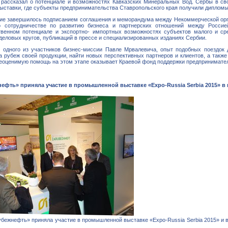
ru рассказал о потенциале и возможностях Кавказских Минеральных Вод. Сербы в св
выставки, где субъекты предпринимательства Ставропольского края получили диплом
ие завершилось подписанием соглашения и меморандума между Некоммерческой о
сотрудничестве по развитию бизнеса и партнерских отношений между Россие
твенном потенциале и экспортно- импортных возможностях субъектов малого и ср
деловых кругов, публикаций в прессе и специализированных изданиях Сербии.
 одного из участников бизнес-миссии Павле Мрвалевича, опыт подобных поездок д
а рубеж своей продукции, найти новых перспективных партнеров и клиентов, а такж
неоценимую помощь на этом этапе оказывает Краевой фонд поддержки предприниматель
ефть» приняла участие в промышленной выставке «Expo-Russia Serbia 2015» в г
ежнефть» приняла участие в промышленной выставке «Expo-Russia Serbia 2015» и вт