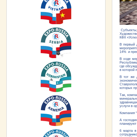
Субъекты,
Художеств
КФХ «Успех
В первый 
мероприяти
14% и прев
В ходе ме
Республик
где обсужд
в которой 
В тот же 
экономиче
Ставрополь
которых пр
Так, комп
минеральн
здравницах
услуги в о
Компания “
А господи
планируют
6 марта в
сотрудник