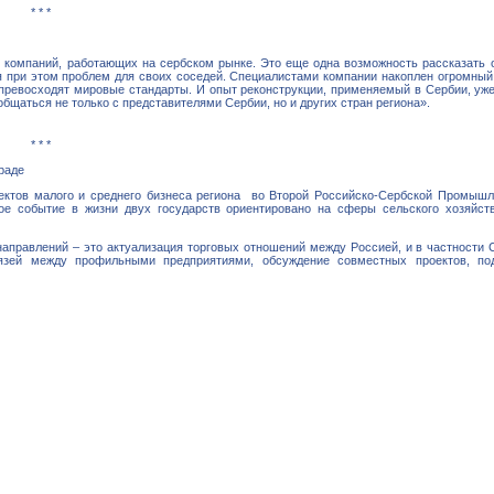
* * *
х компаний, работающих на сербском рынке. Это еще одна возможность рассказать 
я при этом проблем для своих соседей. Специалистами компании накоплен огромный
 превосходят мировые стандарты. И опыт реконструкции, применяемый в Сербии, уж
общаться не только с представителями Сербии, но и других стран региона».
* * *
граде
ъектов малого и среднего бизнеса региона во Второй Российско-Сербской Промыш
 событие в жизни двух государств ориентировано на сферы сельского хозяйства
аправлений – это актуализация торговых отношений между Россией, и в частности 
вязей между профильными предприятиями, обсуждение совместных проектов, по