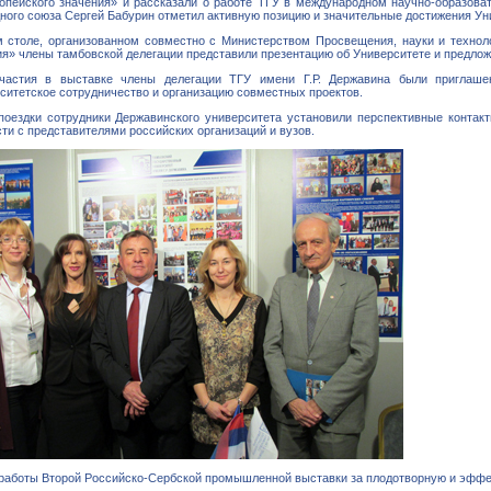
опейского значения» и рассказали о работе ТГУ в международном научно-образоват
ого союза Сергей Бабурин отметил активную позицию и значительные достижения Уни
м столе, организованном совместно с Министерством Просвещения, науки и технол
я» члены тамбовской делегации представили презентацию об Университете и предложи
астия в выставке члены делегации ТГУ имени Г.Р. Державина были приглашен
ситетское сотрудничество и организацию совместных проектов.
поездки сотрудники Державинского университета установили перспективные конта
ти с представителями российских организаций и вузов.
 работы Второй Российско-Сербской промышленной выставки за плодотворную и эффе