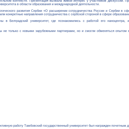
ельном контексте. Презентация вызвала живой интерес у участников дискуссии. Пр
верситета в области образования и международной деятельности.
огического развития Сербии «О расширении сотрудничества России и Сербии в сф
ли конкретные направления сотрудничества с сербской стороной в сфере образования
ы в Белградский университет, где познакомились с работой его наноцентра, 
кты не только с новыми зарубежными партнерами, но и смогли обменяться опытом
ктивную работу Тамбовский государственный университет был награжден почетным 