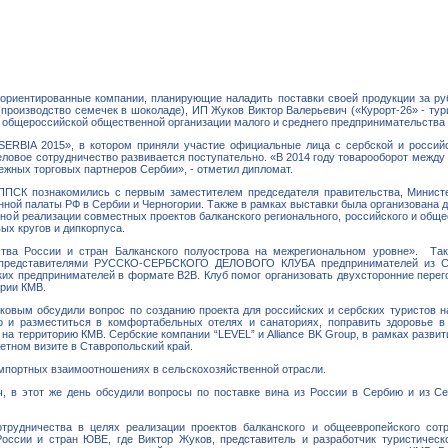
-ориентированные компании, планирующие наладить поставки своей продукции за ру
роизводство семечек в шоколаде), ИП Жуков Виктор Валерьевич («Курорт-26» - тур
ия общероссийской общественной организации малого и среднего предпринимательств
ERBIA 2015», в котором приняли участие официальные лица с сербской и россий
еловое сотрудничество развивается поступательно. «В 2014 году товарооборот между
ежных торговых партнеров Сербии», - отметил дипломат.
ППСК познакомились с первым заместителем председателя правительства, Минист
й палаты РФ в Сербии и Черногории. Также в рамках выставки была организована д
ной реализации совместных проектов балканского регионального, российского и обще
ых кругов и дипкорпуса.
тва России и стран Балканского полуострова на межрегиональном уровне». Так
 с представителями РУССКО-СЕРБСКОГО ДЕЛОВОГО КЛУБА предпринимателей из Се
ких предпринимателей в формате В2В. Клуб помог организовать двухсторонние перег
ории КМВ.
вым обсудили вопрос по созданию проекта для российских и сербских туристов на
о и разместиться в комфортабельных отелях и санаториях, поправить здоровье в
на территорию КМВ. Сербские компании “LEVEL” и Alliance BK Group, в рамках разви
ветном визите в Ставропольский край.
 импортных взаимоотношениях в сельскохозяйственной отрасли.
 в этот же день обсудили вопросы по поставке вина из России в Сербию и из Се
трудничества в целях реализации проектов балканского и общеевропейского сот
России и стран ЮВЕ, где Виктор Жуков, представитель и разработчик туристическ