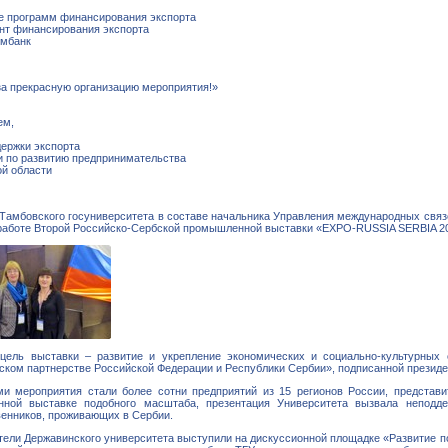
е программ финансирования экспорта
нт финансирования экспорта
мбанк
за прекрасную организацию мероприятия!»
ем,
держки экспорта
и по развитию предпринимательства
ой области
 Тамбовского госуниверситета в составе начальника Управления международных свя
работе Второй Российско-Сербской промышленной выставки «EXPO-RUSSIA SERBIA 2015
цель выставки – развитие и укрепление экономических и социально-культурных
еском партнерстве Российской Федерации и Республики Сербии», подписанной презид
ми мероприятия стали более сотни предприятий из 15 регионов России, представи
ной выставке подобного масштаба, презентация Университета вызвала неподде
венников, проживающих в Сербии.
ели Державинского университета выступили на дискуссионной площадке «Развитие п