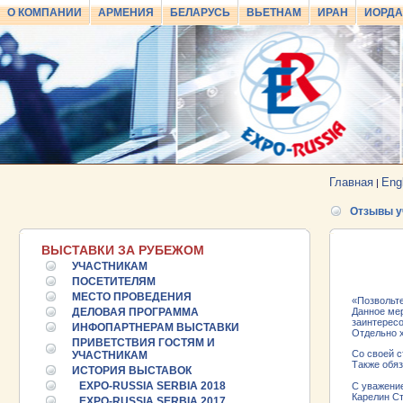
О КОМПАНИИ
АРМЕНИЯ
БЕЛАРУСЬ
ВЬЕТНАМ
ИРАН
ИОРД
Главная
Eng
|
Отзывы у
ВЫСТАВКИ ЗА РУБЕЖОМ
УЧАСТНИКАМ
ПОСЕТИТЕЛЯМ
МЕСТО ПРОВЕДЕНИЯ
«Позвольте
ДЕЛОВАЯ ПРОГРАММА
Данное мер
заинтересо
ИНФОПАРТНЕРАМ ВЫСТАВКИ
Отдельно х
ПРИВЕТСТВИЯ ГОСТЯМ И
Со своей с
УЧАСТНИКАМ
Также обяз
ИСТОРИЯ ВЫСТАВОК
EXPO-RUSSIA SERBIA 2018
С уважени
Карелин С
EXPO-RUSSIA SERBIA 2017