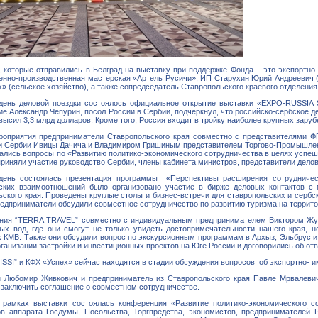
 которые отправились в Белград на выставку при поддержке Фонда – это экспортно
енно-производственная мастерская «Артель Русичи», ИП Старухин Юрий Андреевич (п
» (сельское хозяйство), а также сопредседатель Ставропольского краевого отделен
день деловой поездки состоялось официальное открытие выставки «EXPO-RUSSIA S
е Александр Чепурин, посол России в Сербии, подчеркнул, что российско-сербское д
ысил 3,3 млрд долларов. Кроме того, Россия входит в тройку наиболее крупных заруб
роприятия предприниматели Ставропольского края совместно с представителями Ф
и Сербии Ивицы Дачича и Владимиром Гришиным представителем Торгово-Промышленно
ались вопросы по «Развитию политико-экономического сотрудничества в целях успеш
приняли участие руководство Сербии, члены кабинета министров, представители делов
день состоялась презентация программы «Перспективы расширения сотрудничес
ских взаимоотношений было организовано участие в бирже деловых контактов
ского края. Проведены круглые столы и бизнес-встречи для ставропольских и сербс
едприниматели обсудили совместное сотрудничество по развитию туризма на террит
ания “TERRA TRAVEL” совместно с индивидуальным предпринимателем Виктором Жуко
ых вод, где они смогут не только увидеть достопримечательности нашего края, н
 КМВ. Также они обсудили вопрос по экскурсионным программам в Архыз, Эльбрус и 
рганизации застройки и инвестиционных проектов на Юге России и договорились об от
ISSI” и КФХ «Успех» сейчас находятся в стадии обсуждения вопросов об экспортно-
н Любомир Живкович и предприниматель из Ставропольского края Павле Мрвалевич,
 заключить соглашение о совместном сотрудничестве.
 рамках выставки состоялась конференция «Развитие политико-экономического со
ов аппарата Госдумы, Посольства, Торгпредства, экономистов, предпринимателей 