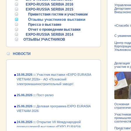
EXPO-RUSSIA SERBIA 2016
Управлени
Департаме
EXPO-RUSSIA SERBIA 2015
Внешэконо
Приветствия гостям и участникам
25.06.2026 ::
Пост-релиз
Отзывы участников выставки
Пресса о выставке
«Спасибо 
Отчет о проведении выставки
25.06.2026 ::
Деловая программа EXPO EURASIA
VIETNAM 2026
EXPO-RUSSIA SERBIA 2014
С уважени
ОТЗЫВЫ УЧАСТНИКОВ
Центр под
24.06.2026 ::
Открытие VII Международной
Корпораци
Ульяновск
промышленной выставки «EXPO EURASIA
НОВОСТИ
VIETNAM 2026»
Делегация
18.06.2026 ::
Участник выставки «EXPO EURASIA
участие в 
VIETNAM 2026» - АО «Псковский
электромашиностроительный завод»!
25.06.2026 ::
Пост-релиз
25.06.2026 ::
Деловая программа EXPO EURASIA
VIETNAM 2026
Основная 
стратегич
24.06.2026 ::
Открытие VII Международной
Участника
промышленной выставки «EXPO EURASIA
промышлен
соотечест
VIETNAM 2026»
Представит