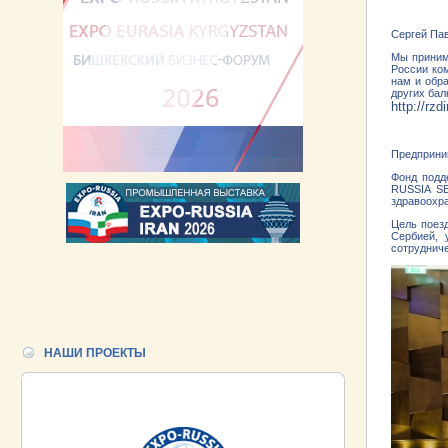
Сергей Па
Мы приним
России ко
нам и обр
других бал
http://rzdi
Предприни
Фонд подд
RUSSIA SE
здравоохра
Цель поез
Сербией, 
сотрудни
НАШИ ПРОЕКТЫ