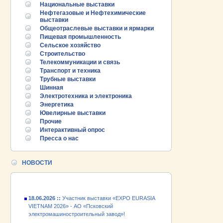
Национальные выставки
Нефтегазовые и Нефтехимические
выставки
Общеотраслевые выставки и ярмарки
Пищевая промышленность
Сельское хозяйство
Строительство
Телекоммуникации и связь
Транспорт и техника
Трубные выставки
Шинная
Электротехника и электроника
Энергетика
25.06.2026 ::
Пост-релиз
Ювелирные выставки
Прочие
25.06.2026 ::
Деловая программа EXPO EURASIA
Интерактивный опрос
VIETNAM 2026
Пресса о нас
24.06.2026 ::
Открытие VII Международной
промышленной выставки «EXPO EURASIA
НОВОСТИ
VIETNAM 2026»
18.06.2026 ::
Участник выставки «EXPO EURASIA
VIETNAM 2026» - АО «Псковский
электромашиностроительный завод»!