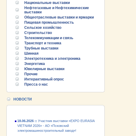
Национальные выставки
Нефтегазовые и Нефтехимические
выставки
Общеотраслевые выставки и ярмарки
Пищевая промышленность
Сельское хозяйство
Строительство
Телекоммуникации и связь
Транспорт и техника
Трубные выставки
Шинная
Электротехника и электроника
Энергетика
25.06.2026 ::
Пост-релиз
Ювелирные выставки
Прочие
25.06.2026 ::
Деловая программа EXPO EURASIA
Интерактивный опрос
VIETNAM 2026
Пресса о нас
24.06.2026 ::
Открытие VII Международной
промышленной выставки «EXPO EURASIA
НОВОСТИ
VIETNAM 2026»
18.06.2026 ::
Участник выставки «EXPO EURASIA
VIETNAM 2026» - АО «Псковский
электромашиностроительный завод»!