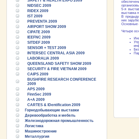
SAFETY & HEALTH EXPO 2009
обеспечен
NIDSEC 2009
организовы
5-я выст
RIDEX 2009
выставка 
IST 2009
В предыд
них зарубе
PREVENTA 2009
Основные с
AIRPORT SHOW 2009
Четыре ос
CIPATE 2009
IEEFNC 2009
Инф
Уп
SITDEF 2009
инф
SENSOR + TEST 2009
Бе
INTERSEC CENTRAL ASIA 2009
Пар
LABORALIA 2009
QUEENSLAND SAFETY SHOW 2009
SECURITY & FIRE VIETNAM 2009
CAIPS 2009
BUSHFIRE RESEARCH CONFERENCE
2009
APS 2009
FinnSec 2009
A+A 2009
CARTES & IDentification 2009
Горнодобывающие выставки
Деревообработка и мебель
Железнодорожная промышленность
Логистика
Машиностроение
Металлургия