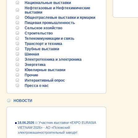
Национальные выставки
Нефтегазовые и Нефтехимические
выставки
Общеотраслевые выставки и ярмарки
Пищевая промышленность
Сельское хозяйство
Строительство
Телекоммуникации и связь
Транспорт и техника
Трубные выставки
Шинная
Электротехника и электроника
Энергетика
25.06.2026 ::
Пост-релиз
Ювелирные выставки
Прочие
25.06.2026 ::
Деловая программа EXPO EURASIA
Интерактивный опрос
VIETNAM 2026
Пресса о нас
24.06.2026 ::
Открытие VII Международной
промышленной выставки «EXPO EURASIA
НОВОСТИ
VIETNAM 2026»
18.06.2026 ::
Участник выставки «EXPO EURASIA
VIETNAM 2026» - АО «Псковский
электромашиностроительный завод»!