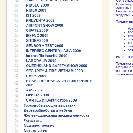
SAFETY & HEALTH EXPO 2009
Основные
Производст
NIDSEC 2009
Здоровье н
RIDEX 2009
Безопаснос
Форумы и д
IST 2009
PREVENTA 2009
Тематичес
AIRPORT SHOW 2009
без
CIPATE 2009
про
IEEFNC 2009
окр
защ
SITDEF 2009
вр
SENSOR + TEST 2009
защ
за
INTERSEC CENTRAL ASIA 2009
Intertraffic Istanbul 2009
Вместе с А
LABORALIA 2009
Тематика 
QUEENSLAND SAFETY SHOW 2009
Медицина т
SECURITY & FIRE VIETNAM 2009
вредных во
защитные м
CAIPS 2009
BUSHFIRE RESEARCH CONFERENCE
2009
APS 2009
FinnSec 2009
CARTES & IDentification 2009
Горнодобывающие выставки
Деревообработка и мебель
Железнодорожная промышленность
Логистика
Машиностроение
Металлургия