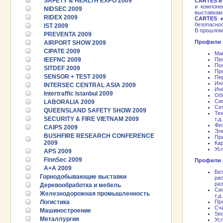
SAFETY & HEALTH EXPO 2009
CARTES и I
и компоне
NIDSEC 2009
выставками
RIDEX 2009
CARTES и 
безопаснос
IST 2009
В прошлом
PREVENTA 2009
Профили 
AIRPORT SHOW 2009
CIPATE 2009
Маш
IEEFNC 2009
Про
Пос
SITDEF 2009
Про
SENSOR + TEST 2009
Пер
Инж
INTERSEC CENTRAL ASIA 2009
Инф
Intertraffic Istanbul 2009
Обо
Си
LABORALIA 2009
Се
QUEENSLAND SAFETY SHOW 2009
Тех
SECURITY & FIRE VIETNAM 2009
т.д.
Фи
CAIPS 2009
Эле
BUSHFIRE RESEARCH CONFERENCE
Пр
2009
Ка
Усл
APS 2009
FinnSec 2009
Профили в
A+A 2009
Бе
Горнодобывающие выставки
рис
ра
Деревообработка и мебель
Сис
Железнодорожная промышленность
т.д.
Логистика
Пр
Сч
Машиностроение
Sec
Металлургия
Усл