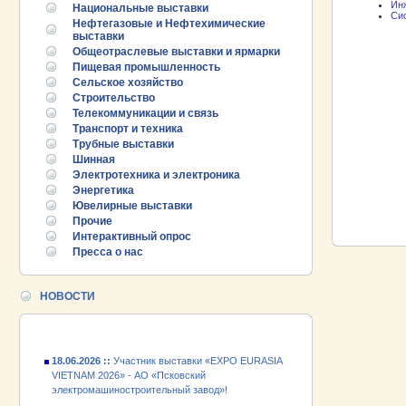
Ин
Национальные выставки
Сис
Нефтегазовые и Нефтехимические
выставки
Общеотраслевые выставки и ярмарки
Пищевая промышленность
Сельское хозяйство
Строительство
Телекоммуникации и связь
Транспорт и техника
Трубные выставки
Шинная
Электротехника и электроника
Энергетика
25.06.2026 ::
Пост-релиз
Ювелирные выставки
Прочие
25.06.2026 ::
Деловая программа EXPO EURASIA
Интерактивный опрос
VIETNAM 2026
Пресса о нас
24.06.2026 ::
Открытие VII Международной
промышленной выставки «EXPO EURASIA
НОВОСТИ
VIETNAM 2026»
18.06.2026 ::
Участник выставки «EXPO EURASIA
VIETNAM 2026» - АО «Псковский
электромашиностроительный завод»!