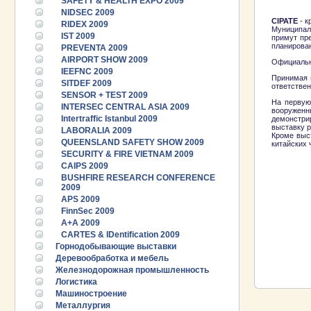
SAFETY & HEALTH EXPO 2009
NIDSEC 2009
CIPATE
- к
RIDEX 2009
Муниципал
IST 2009
примут пр
планирова
PREVENTA 2009
AIRPORT SHOW 2009
Официальны
IEEFNC 2009
Принимая 
SITDEF 2009
ответстве
SENSOR + TEST 2009
На первую
INTERSEC CENTRAL ASIA 2009
вооруженн
Intertraffic Istanbul 2009
демонстри
выставку р
LABORALIA 2009
Кроме выс
QUEENSLAND SAFETY SHOW 2009
китайских 
SECURITY & FIRE VIETNAM 2009
CAIPS 2009
BUSHFIRE RESEARCH CONFERENCE
2009
APS 2009
FinnSec 2009
A+A 2009
CARTES & IDentification 2009
Горнодобывающие выставки
Деревообработка и мебель
Железнодорожная промышленность
Логистика
Машиностроение
Металлургия