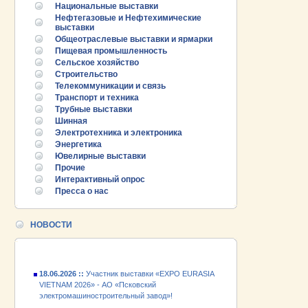
Национальные выставки
Нефтегазовые и Нефтехимические
выставки
Общеотраслевые выставки и ярмарки
Пищевая промышленность
Сельское хозяйство
Строительство
Телекоммуникации и связь
Транспорт и техника
Трубные выставки
Шинная
Электротехника и электроника
Энергетика
25.06.2026 ::
Пост-релиз
Ювелирные выставки
Прочие
25.06.2026 ::
Деловая программа EXPO EURASIA
Интерактивный опрос
VIETNAM 2026
Пресса о нас
24.06.2026 ::
Открытие VII Международной
промышленной выставки «EXPO EURASIA
НОВОСТИ
VIETNAM 2026»
18.06.2026 ::
Участник выставки «EXPO EURASIA
VIETNAM 2026» - АО «Псковский
электромашиностроительный завод»!