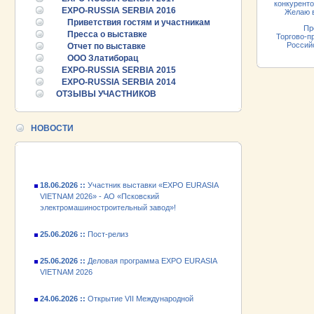
конкуренто
EXPO-RUSSIA SERBIA 2016
Желаю все
Приветствия гостям и участникам
Прези
Пресса о выставке
Торгово-п
Ро
Отчет по выставке
25.06.2026 ::
OOO Златиборац
Пост-релиз
EXPO-RUSSIA SERBIA 2015
EXPO-RUSSIA SERBIA 2014
25.06.2026 ::
Деловая программа EXPO EURASIA
ОТЗЫВЫ УЧАСТНИКОВ
VIETNAM 2026
24.06.2026 ::
Открытие VII Международной
НОВОСТИ
промышленной выставки «EXPO EURASIA
VIETNAM 2026»
18.06.2026 ::
Участник выставки «EXPO EURASIA
VIETNAM 2026» - АО «Псковский
электромашиностроительный завод»!
25.06.2026 ::
Пост-релиз
25.06.2026 ::
Деловая программа EXPO EURASIA
VIETNAM 2026
24.06.2026 ::
Открытие VII Международной
промышленной выставки «EXPO EURASIA
VIETNAM 2026»