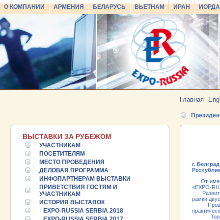
О КОМПАНИИ
АРМЕНИЯ
БЕЛАРУСЬ
ВЬЕТНАМ
ИРАН
ИОРД
Главная
Eng
|
Президен
ВЫСТАВКИ ЗА РУБЕЖОМ
УЧАСТНИКАМ
ПОСЕТИТЕЛЯМ
МЕСТО ПРОВЕДЕНИЯ
г. Белград
ДЕЛОВАЯ ПРОГРАММА
Республи
ИНФОПАРТНЕРАМ ВЫСТАВКИ
От имени 
ПРИВЕТСТВИЯ ГОСТЯМ И
«EXPO-RUS
Развитие 
УЧАСТНИКАМ
рамки двус
ИСТОРИЯ ВЫСТАВОК
Проводимы
EXPO-RUSSIA SERBIA 2018
практическ
Торгово-
EXPO-RUSSIA SERBIA 2017