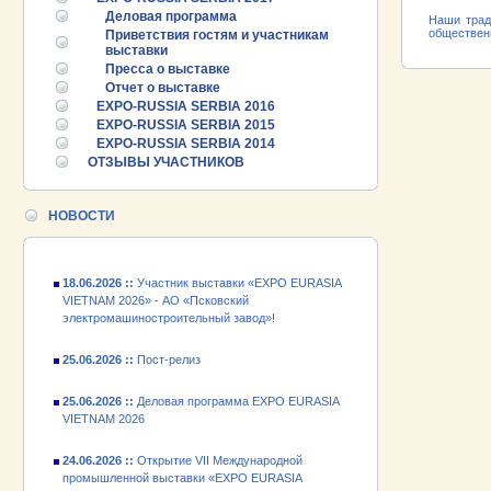
Деловая программа
Наши трад
общественн
Приветствия гостям и участникам
выставки
Пресса о выставке
25.06.2026 ::
Пост-релиз
Отчет о выставке
EXPO-RUSSIA SERBIA 2016
EXPO-RUSSIA SERBIA 2015
25.06.2026 ::
Деловая программа EXPO EURASIA
VIETNAM 2026
EXPO-RUSSIA SERBIA 2014
ОТЗЫВЫ УЧАСТНИКОВ
24.06.2026 ::
Открытие VII Международной
промышленной выставки «EXPO EURASIA
НОВОСТИ
VIETNAM 2026»
18.06.2026 ::
Участник выставки «EXPO EURASIA
VIETNAM 2026» - АО «Псковский
электромашиностроительный завод»!
25.06.2026 ::
Пост-релиз
25.06.2026 ::
Деловая программа EXPO EURASIA
VIETNAM 2026
24.06.2026 ::
Открытие VII Международной
промышленной выставки «EXPO EURASIA
VIETNAM 2026»