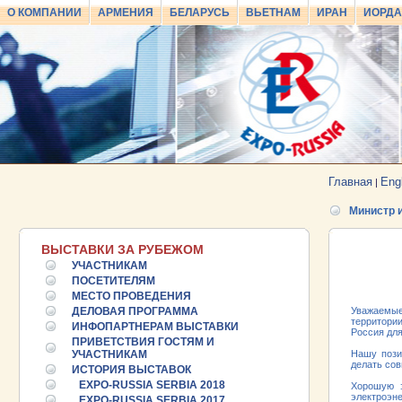
О КОМПАНИИ
АРМЕНИЯ
БЕЛАРУСЬ
ВЬЕТНАМ
ИРАН
ИОРД
Главная
Eng
|
Министр 
ВЫСТАВКИ ЗА РУБЕЖОМ
УЧАСТНИКАМ
ПОСЕТИТЕЛЯМ
МЕСТО ПРОВЕДЕНИЯ
ДЕЛОВАЯ ПРОГРАММА
Уважаемые
территории
ИНФОПАРТНЕРАМ ВЫСТАВКИ
Россия для
ПРИВЕТСТВИЯ ГОСТЯМ И
УЧАСТНИКАМ
Нашу пози
делать сов
ИСТОРИЯ ВЫСТАВОК
EXPO-RUSSIA SERBIA 2018
Хорошую э
электроэне
EXPO-RUSSIA SERBIA 2017