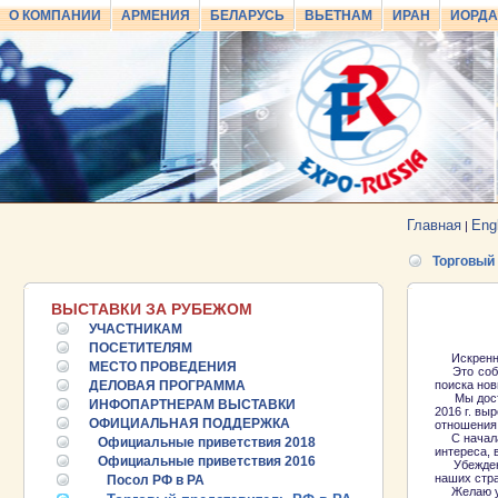
О КОМПАНИИ
АРМЕНИЯ
БЕЛАРУСЬ
ВЬЕТНАМ
ИРАН
ИОРД
Главная
Eng
|
Торговый
ВЫСТАВКИ ЗА РУБЕЖОМ
УЧАСТНИКАМ
ПОСЕТИТЕЛЯМ
Искренне 
МЕСТО ПРОВЕДЕНИЯ
Это событ
ДЕЛОВАЯ ПРОГРАММА
поиска нов
Мы достиг
ИНФОПАРТНЕРАМ ВЫСТАВКИ
2016 г. вы
ОФИЦИАЛЬНАЯ ПОДДЕРЖКА
отношения 
С начала 2
Официальные приветствия 2018
интереса,
Официальные приветствия 2016
Убежден, 
наших стр
Посол РФ в РА
Желаю уча