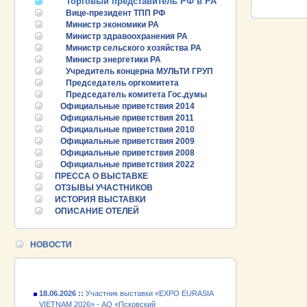
Торговый представитель РФ в РА
Вице-президент ТПП РФ
Министр экономики РА
Министр здравоохранения РА
Министр сельского хозяйства РА
Министр энергетики РА
Учредитель концерна МУЛЬТИ ГРУП
Председатель оргкомитета
Председатель комитета Гос.думы
Официальные приветствия 2014
Официальные приветствия 2011
Официальные приветствия 2010
Официальные приветствия 2009
Официальные приветствия 2008
Официальные приветствия 2022
25.06.2026 ::
Пост-релиз
ПРЕССА О ВЫСТАВКЕ
ОТЗЫВЫ УЧАСТНИКОВ
25.06.2026 ::
Деловая программа EXPO EURASIA
ИСТОРИЯ ВЫСТАВКИ
VIETNAM 2026
ОПИСАНИЕ ОТЕЛЕЙ
24.06.2026 ::
Открытие VII Международной
промышленной выставки «EXPO EURASIA
НОВОСТИ
VIETNAM 2026»
18.06.2026 ::
Участник выставки «EXPO EURASIA
VIETNAM 2026» - АО «Псковский
электромашиностроительный завод»!