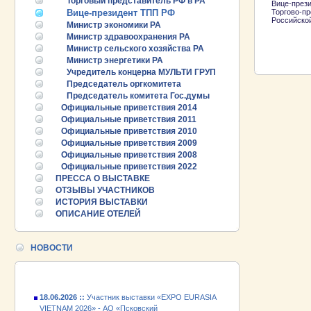
Торговый представитель РФ в РА
Вице-през
Вице-президент ТПП РФ
Торгово-п
Рос
Министр экономики РА
Министр здравоохранения РА
Министр сельского хозяйства РА
Министр энергетики РА
Учредитель концерна МУЛЬТИ ГРУП
Председатель оргкомитета
Председатель комитета Гос.думы
Официальные приветствия 2014
Официальные приветствия 2011
Официальные приветствия 2010
Официальные приветствия 2009
Официальные приветствия 2008
Официальные приветствия 2022
25.06.2026 ::
Пост-релиз
ПРЕССА О ВЫСТАВКЕ
ОТЗЫВЫ УЧАСТНИКОВ
25.06.2026 ::
Деловая программа EXPO EURASIA
ИСТОРИЯ ВЫСТАВКИ
VIETNAM 2026
ОПИСАНИЕ ОТЕЛЕЙ
24.06.2026 ::
Открытие VII Международной
промышленной выставки «EXPO EURASIA
НОВОСТИ
VIETNAM 2026»
18.06.2026 ::
Участник выставки «EXPO EURASIA
VIETNAM 2026» - АО «Псковский
электромашиностроительный завод»!