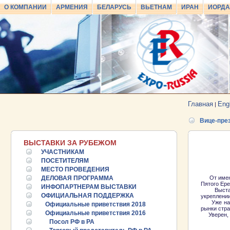
О КОМПАНИИ
АРМЕНИЯ
БЕЛАРУСЬ
ВЬЕТНАМ
ИРАН
ИОРД
Главная
Eng
|
Вице-пре
ВЫСТАВКИ ЗА РУБЕЖОМ
УЧАСТНИКАМ
ПОСЕТИТЕЛЯМ
МЕСТО ПРОВЕДЕНИЯ
ДЕЛОВАЯ ПРОГРАММА
От имени 
Пятого Ер
ИНФОПАРТНЕРАМ ВЫСТАВКИ
Выставка 
ОФИЦИАЛЬНАЯ ПОДДЕРЖКА
укреплении
Уже на пр
Официальные приветствия 2018
рынки стра
Официальные приветствия 2016
Уверен, ч
Посол РФ в РА