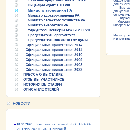
Торговый представитель РФ в РА
обществен
для ознако
Вице-президент ТПП РФ
Выставка 
Министр экономики РА
дискуссио
сотрудниче
Министр здравоохранения РА
Надеюсь, 
Министр сельского хозяйства РА
Уважаемые
Министр энергетики РА
интересных
Учредитель концерна МУЛЬТИ ГРУП
Председатель оргкомитета
Министр э
и и
Председатель комитета Гос.думы
Официальные приветствия 2014
Официальные приветствия 2011
Официальные приветствия 2010
Официальные приветствия 2009
Официальные приветствия 2008
Официальные приветствия 2022
25.06.2026 ::
Пост-релиз
ПРЕССА О ВЫСТАВКЕ
ОТЗЫВЫ УЧАСТНИКОВ
25.06.2026 ::
Деловая программа EXPO EURASIA
ИСТОРИЯ ВЫСТАВКИ
VIETNAM 2026
ОПИСАНИЕ ОТЕЛЕЙ
24.06.2026 ::
Открытие VII Международной
промышленной выставки «EXPO EURASIA
НОВОСТИ
VIETNAM 2026»
18.06.2026 ::
Участник выставки «EXPO EURASIA
VIETNAM 2026» - АО «Псковский
электромашиностроительный завод»!