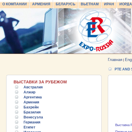
О КОМПАНИИ
АРМЕНИЯ
БЕЛАРУСЬ
ВЬЕТНАМ
ИРАН
ИОРД
Главная
Eng
|
PTE AND 
ВЫСТАВКИ ЗА РУБЕЖОМ
Австралия
Алжир
Аргентина
Армения
Бахрейн
Бразилия
Венесуэла
Германия
Выставка P
Египет
Первые пла