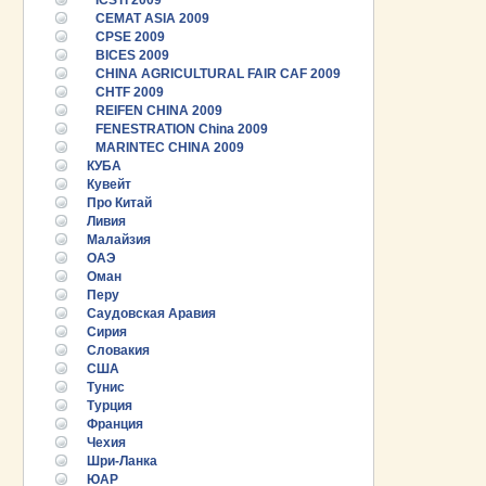
ICSTI 2009
CEMAT ASIA 2009
CPSE 2009
BICES 2009
CHINA AGRICULTURAL FAIR CAF 2009
CHTF 2009
REIFEN CHINA 2009
FENESTRATION China 2009
MARINTEC CHINA 2009
КУБА
Кувейт
Про Китай
Ливия
Малайзия
ОАЭ
Оман
Перу
Саудовская Аравия
Сирия
Словакия
США
Тунис
25.06.2026 ::
Пост-релиз
Турция
Франция
Чехия
25.06.2026 ::
Деловая программа EXPO EURASIA
VIETNAM 2026
Шри-Ланка
ЮАР