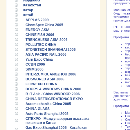
Иордания
предприяти
Казахстан
Катар
Масшабном
будут уст
Китай
экономики
APPLAS 2009
производст
ChemSpec China 2005
PTE с 200
ENERGY ASIA
марте, сна
CHINE FISH 2006
Профили в
TRENCHLESS ASIA 2006
тер
POLLUTEC CHINA
кас
STONETECH SHANGHAI 2006
тер
ASIA PACIFIC RAIL 2006
бе
пр
Yarn Expo China
пр
CCBN 2006
тер
те
SIMM 2006
шт
INTERZUM GUANGZHOU 2006
без
сер
BUSWORLD ASIA 2006
ак
FLOWEXPO CHINA
те
DOORS & WINDOWS CHINA 2006
Выставка 
R+T Asia / China WINDOOR 2006
дня гости
CHINA REFRIGERATION/CR EXPO
ждут участ
Automechanika China 2005
Профили S
CHINA GLASS
Маг
Auto Parts Shanghai 2005
Си
CITEXPO - Международная выставка
Си
по шинам в Китае
Си
Тех
Gas Expo Shanghai 2005 - Китайская