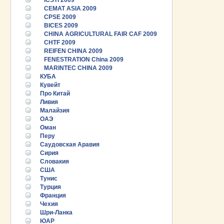
ICSTI 2009
CEMAT ASIA 2009
CPSE 2009
BICES 2009
CHINA AGRICULTURAL FAIR CAF 2009
CHTF 2009
REIFEN CHINA 2009
FENESTRATION China 2009
MARINTEC CHINA 2009
КУБА
Кувейт
Про Китай
Ливия
Малайзия
ОАЭ
Оман
Перу
Саудовская Аравия
Сирия
Словакия
США
Тунис
25.06.2026 ::
Пост-релиз
Турция
Франция
25.06.2026 ::
Деловая программа EXPO EURASIA
Чехия
VIETNAM 2026
Шри-Ланка
ЮАР