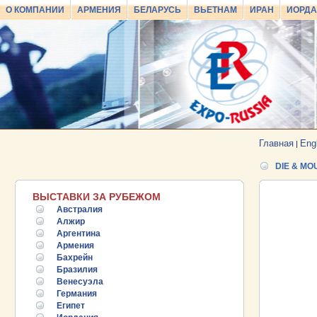
О КОМПАНИИ
АРМЕНИЯ
БЕЛАРУСЬ
ВЬЕТНАМ
ИРАН
ИОРД
Главная
Eng
|
DIE & MO
ВЫСТАВКИ ЗА РУБЕЖОМ
Австралия
Алжир
Аргентина
Армения
Бахрейн
Бразилия
Венесуэла
Германия
Египет