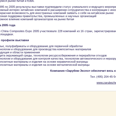
емся рынке Китая и ЮВА.
995 по 2005 результаты выставки подтвердили статус уникального и ведущего меропри
ромный интерес китайских компаний в расширении сотрудничества и кооперации с ин
красная возможность для иностранных компаний заявить о себе на китайском рынке
рокая поддержка правительства, промышленных и научных организаций
омное влияние компаний организаторов на рынке Китая
а 2005 года
 China Composites Expo 2005 участвовало 228 компаний из 16 стран, зарегистрирован
площадках.
 профили выставки
рье, полуфабрикаты и оборудование для первичной обработки
хнологии и оборудование для производства композитных материалов
одукция и области применения
щита окружающей среды, технологии ресурсосбережения и переработки отходов
нологии и оборудование для контроля качества, технологии автоматического и нераз
мпозитные материалы и изделия на основе керамической матрицы
мпозитные материалы и изделия на основе металлической матрицы
Компания «Зарубеж-Экспо» обеспечит весь к
Тел. (495) 204-45-5
www.zarubezhe