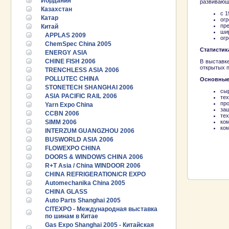
Иордания
развивающ
Казахстан
с 1
Катар
ог
пре
Китай
ши
APPLAS 2009
огр
ChemSpec China 2005
Статистик
ENERGY ASIA
CHINE FISH 2006
В выставке
открытых 
TRENCHLESS ASIA 2006
POLLUTEC CHINA
Основные
STONETECH SHANGHAI 2006
сы
ASIA PACIFIC RAIL 2006
те
пр
Yarn Expo China
за
CCBN 2006
тех
SIMM 2006
ко
ко
INTERZUM GUANGZHOU 2006
BUSWORLD ASIA 2006
FLOWEXPO CHINA
DOORS & WINDOWS CHINA 2006
R+T Asia / China WINDOOR 2006
CHINA REFRIGERATION/CR EXPO
Automechanika China 2005
CHINA GLASS
Auto Parts Shanghai 2005
CITEXPO - Международная выставка
по шинам в Китае
Gas Expo Shanghai 2005 - Китайская