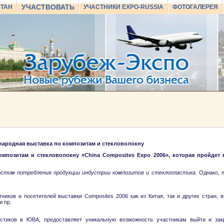
УЧАСТВОВАТЬ
СТАН
УЧАСТНИКИ EXPO-RUSSIA
ФОТОГАЛЕРЕЯ
ународная выставка по композитам и стекловолокну
мпозитам и стекловолокну «China Composites Expo 2006», которая пройдет 
остом потребления продукции индустрии композитов и стеклопластика.
Однако, п
ников и посетителей выставки Composites 2006 как из Китая, так и других стран,
и пр.
стиков в ЮВА, предоставляет уникальную возможность участникам выйти и зак