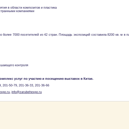
ятия в области композитов и пластика
остранными компаниями
о более 7000 посетителей из 42 стран. Площадь экспозиций составила 8200 кв. м в п
рушающего контроля
омплекс услуг по участию и посещению выставок в Китае.
4, 201-50-79, 201-36-33, 201-36-66
xpo.ru
,
info@zarubehexpo.ru