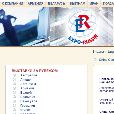
О КОМПАНИИ
АРМЕНИЯ
БЕЛАРУСЬ
ВЬЕТНАМ
ИРАН
ИОРД
Главная
Eng
|
China Com
ВЫСТАВКИ ЗА РУБЕЖОМ
Австралия
Приглаша
Алжир
Шанхая Sha
Аргентина
Последние
Армения
острая нех
Бахрейн
Бразилия
Огромный 
Венесуэла
Францию, И
Германия
Египет
China Co