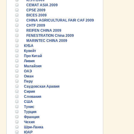
ICSTI 2009
CEMAT ASIA 2009
CPSE 2009
BICES 2009
CHINA AGRICULTURAL FAIR CAF 2009
CHTF 2009
REIFEN CHINA 2009
FENESTRATION China 2009
MARINTEC CHINA 2009
КУБА
Кувейт
Про Китай
Ливия
Малайзия
ОАЭ
Оман
Перу
Саудовская Аравия
Сирия
Словакия
США
Тунис
25.06.2026 ::
Пост-релиз
Турция
Франция
Чехия
25.06.2026 ::
Деловая программа EXPO EURASIA
VIETNAM 2026
Шри-Ланка
ЮАР