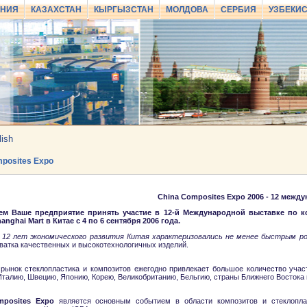
АНИЯ
КАЗАХСТАН
КЫРГЫЗСТАН
МОЛДОВА
СЕРБИЯ
УЗБЕКИ
lish
posites Expo
China Composites Expo 2006 - 12 межд
ем Ваше предприятие принять участие в 12-й Международной выставке по ко
nghai Mart в Китае с 4 по 6 сентября 2006 года.
 12 лет экономического развития Китая характеризовались не менее быстрым р
ватка качественных и высокотехнологичных изделий.
рынок стеклопластика и композитов ежегодно привлекает большое количество участ
талию, Швецию, Японию, Корею, Великобританию, Бельгию, страны Ближнего Востока 
mposites Expo
является основным событием в области композитов и стеклопла