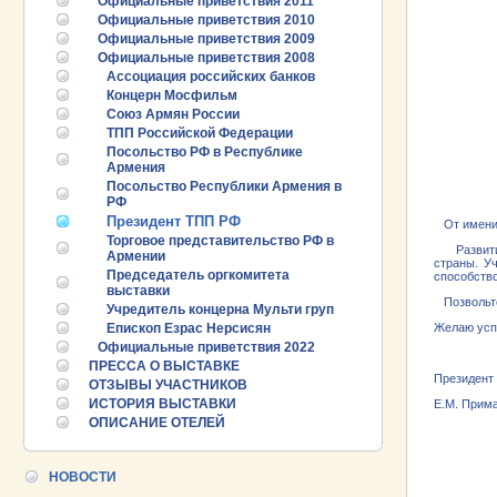
Официальные приветствия 2011
Официальные приветствия 2010
Официальные приветствия 2009
Официальные приветствия 2008
Ассоциация российских банков
Концерн Мосфильм
Союз Армян России
ТПП Российской Федерации
Посольство РФ в Республике
Армения
Посольство Реcпублики Армения в
РФ
Президент ТПП РФ
От имени 
Торговое представительство РФ в
Развитие 
Армении
страны. У
Председатель оргкомитета
способств
выставки
Позвольте 
Учредитель концерна Мульти груп
Епископ Езрас Нерсисян
Желаю успе
Официальные приветствия 2022
25.06.2026 ::
Пост-релиз
ПРЕССА О ВЫСТАВКЕ
Президент
ОТЗЫВЫ УЧАСТНИКОВ
25.06.2026 ::
Деловая программа EXPO EURASIA
ИСТОРИЯ ВЫСТАВКИ
Е.М. Прим
VIETNAM 2026
ОПИСАНИЕ ОТЕЛЕЙ
ПРОМЫШЛ
РУБЕЖОМ
24.06.2026 ::
Открытие VII Международной
ПРОМЫШЛ
промышленной выставки «EXPO EURASIA
НОВОСТИ
VIETNAM 2026»