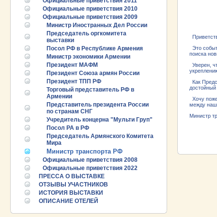
Официальные приветствия 2011
Официальные приветствия 2010
Официальные приветствия 2009
Министр Иностранных Дел России
Председатель оргкомитета
Приветств
выставки
Посол РФ в Республике Армения
Это событи
поиска нов
Министр экономики Армении
Президент МАФМ
Уверен, ч
укреплени
Президент Союза армян России
Президент ТПП РФ
Как Предс
достойный 
Торговый представитель РФ в
Армении
Хочу поже
Представитель президента России
между наш
по странам СНГ
Мини
Учредитель концерна "Мульти Груп"
ПРОМЫШЛ
Посол РА в РФ
РУБЕЖОМ
Председатель Армянского Комитета
ПРОМЫШЛ
Мира
Министр транспорта РФ
Официальные приветствия 2008
Официальные приветствия 2022
25.06.2026 ::
Пост-релиз
ПРЕССА О ВЫСТАВКЕ
ОТЗЫВЫ УЧАСТНИКОВ
25.06.2026 ::
Деловая программа EXPO EURASIA
ИСТОРИЯ ВЫСТАВКИ
VIETNAM 2026
ОПИСАНИЕ ОТЕЛЕЙ
24.06.2026 ::
Открытие VII Международной