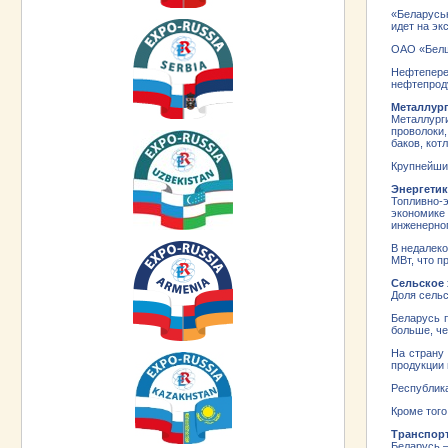
«Беларусь
идет на эк
ОАО «Белш
Нефтепере
нефтепроду
Металлур
Металлург
проволоки
баков, кот
Крупнейший
Энергетик
Топливно-
экономике
инженерног
В недалеко
МВт, что п
Сельское 
Доля сельс
Беларусь п
больше, че
На страну
продукции 
Республика
Кроме того
Транспорт
Беларусь –