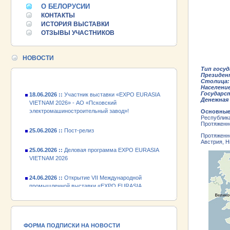
25.06.2026 ::
Пост-релиз
О БЕЛОРУСИИ
КОНТАКТЫ
25.06.2026 ::
Деловая программа EXPO EURASIA
ИСТОРИЯ ВЫСТАВКИ
VIETNAM 2026
ОТЗЫВЫ УЧАСТНИКОВ
24.06.2026 ::
Открытие VII Международной
промышленной выставки «EXPO EURASIA
НОВОСТИ
VIETNAM 2026»
Тип госу
Президен
Столица:
18.06.2026 ::
Участник выставки «EXPO EURASIA
Население
VIETNAM 2026» - АО «Псковский
Государс
Денежная
электромашиностроительный завод»!
Основные
Республик
25.06.2026 ::
Пост-релиз
Протяженно
Протяженно
25.06.2026 ::
Деловая программа EXPO EURASIA
Австрия, Н
VIETNAM 2026
24.06.2026 ::
Открытие VII Международной
промышленной выставки «EXPO EURASIA
VIETNAM 2026»
18.06.2026 ::
Участник выставки «EXPO EURASIA
VIETNAM 2026» - АО «Псковский
электромашиностроительный завод»!
ФОРМА ПОДПИСКИ НА НОВОСТИ