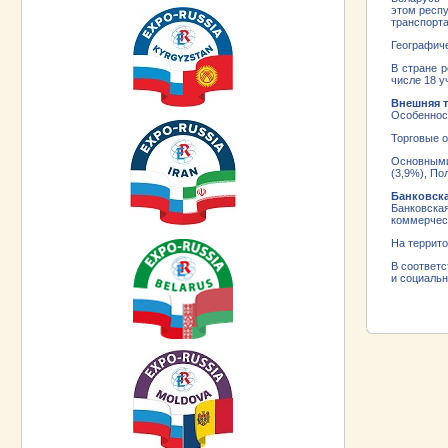
этом респ
транспорта
Географиче
В стране р
числе 18 у
Внешняя 
Особенност
Торговые о
Основными
(3,9%), По
Банковска
Банковска
коммерческ
На террито
В соответс
и социаль