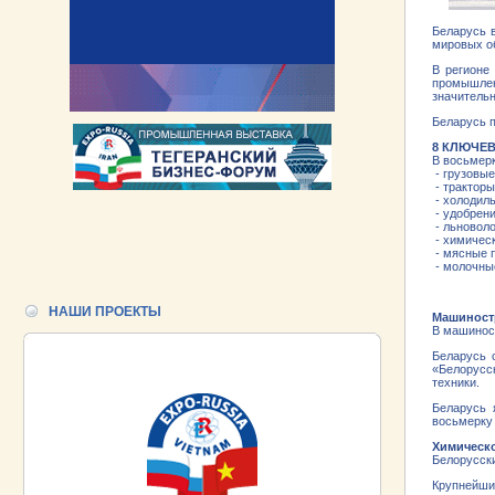
Беларусь 
мировых об
В регионе
промышлен
значительн
Беларусь п
8 КЛЮЧЕ
В восьмерк
- грузовые
- тракторы
- холодиль
- удобрен
- льновол
- химическ
- мясные 
- молочны
НАШИ ПРОЕКТЫ
Машиност
В машиност
Беларусь 
«Белорусс
техники.
Беларусь 
восьмерку
Химическ
Белорусск
Крупнейши