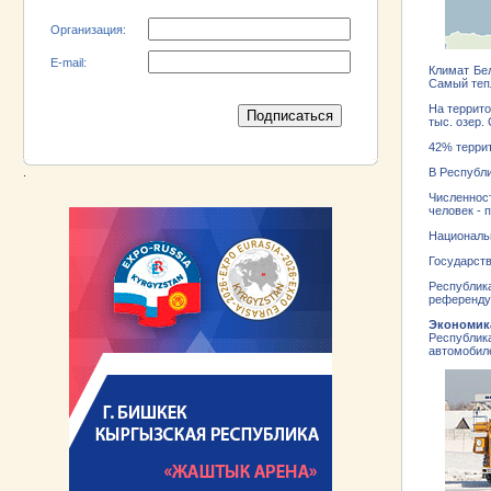
Организация:
E-mail:
Климат Бе
Самый теп
На террито
тыс. озер.
42% террит
.
В Республи
Численност
человек - 
Национальн
Государст
Республика
референдум
Экономик
Республик
автомобиле