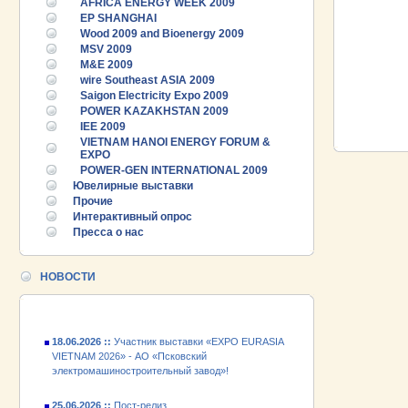
AFRICA ENERGY WEEK 2009
EP SHANGHAI
Wood 2009 and Bioenergy 2009
MSV 2009
M&E 2009
wire Southeast ASIA 2009
Saigon Electricity Expo 2009
POWER KAZAKHSTAN 2009
IEE 2009
VIETNAM HANOI ENERGY FORUM &
EXPO
25.06.2026 ::
Пост-релиз
POWER-GEN INTERNATIONAL 2009
Ювелирные выставки
Прочие
25.06.2026 ::
Деловая программа EXPO EURASIA
VIETNAM 2026
Интерактивный опрос
Пресса о нас
24.06.2026 ::
Открытие VII Международной
промышленной выставки «EXPO EURASIA
НОВОСТИ
VIETNAM 2026»
18.06.2026 ::
Участник выставки «EXPO EURASIA
VIETNAM 2026» - АО «Псковский
электромашиностроительный завод»!
25.06.2026 ::
Пост-релиз