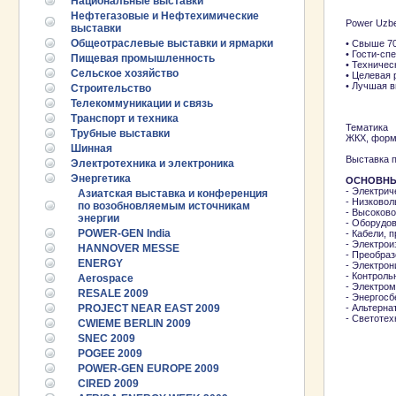
Национальные выставки
Нефтегазовые и Нефтехимические
Power Uzbe
выставки
Общеотраслевые выставки и ярмарки
• Свыше 70
• Гости-сп
Пищевая промышленность
• Техничес
Сельское хозяйство
• Целевая 
• Лучшая в
Строительство
Телекоммуникации и связь
Транспорт и техника
Тематика 
Трубные выставки
ЖКХ, форм
Шинная
Выставка п
Электротехника и электроника
Энергетика
ОСНОВНЫ
- Электри
Азиатская выставка и конференция
- Низковол
по возобновляемым источникам
- Высоков
энергии
- Оборудо
POWER-GEN India
- Кабели, 
- Электро
HANNOVER MESSE
- Преобраз
ENERGY
- Электрон
- Контрол
Aerospace
- Электро
RESALE 2009
- Энергосб
PROJECT NEAR EAST 2009
- Альтерна
- Светотех
CWIEME BERLIN 2009
SNEC 2009
POGEE 2009
POWER-GEN EUROPE 2009
CIRED 2009