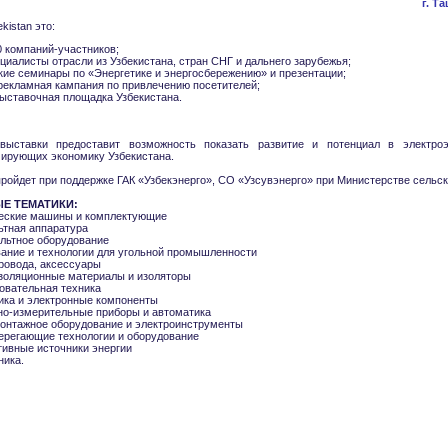
г. Т
kistan это:
 компаний-участников;
ециалисты отрасли из Узбекистана, стран СНГ и дальнего зарубежья;
кие семинары по «Энергетике и энергосбережению» и презентации;
рекламная кампания по привлечению посетителей;
ыставочная площадка Узбекистана.
выставки предоставит возможность показать развитие и потенциал в электроэн
ирующих экономику Узбекистана.
ройдет при поддержке ГАК «Узбекэнерго», СО «Узсувэнерго» при Министерстве сельск
Е ТЕМАТИКИ:
ческие машины и комплектующие
ьтная аппаратура
ольтное оборудование
вание и технологии для угольной промышленности
провода, аксессуары
изоляционные материалы и изоляторы
овательная техника
ика и электронные компоненты
ьно-измерительные приборы и автоматика
монтажное оборудование и электроинструменты
ерегающие технологии и оборудование
тивные источники энергии
ника
.