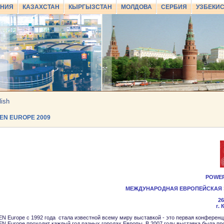
АНИЯ
КАЗАХСТАН
КЫРГЫЗСТАН
МОЛДОВА
СЕРБИЯ
УЗБЕКИ
lish
EN EUROPE 2009
POWER
МЕЖДУНАРОДНАЯ ЕВРОПЕЙСКАЯ 
26
г.
Europe с 1992 года стала известной всему миру выставкой - это первая конференци
Europe проходит каждый год разных городах Европы. В 2007 году выставка была проеде