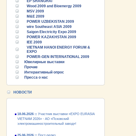
EP SHANGHAI
Wood 2009 and Bioenergy 2009
MSV 2009
M&E 2009
POWER UZBEKISTAN 2009
wire Southeast ASIA 2009
Saigon Electricity Expo 2009
POWER KAZAKHSTAN 2009
IEE 2009
VIETNAM HANOI ENERGY FORUM &
EXPO
POWER-GEN INTERNATIONAL 2009
25.06.2026 ::
Пост-релиз
Ювелирные выставки
Прочие
25.06.2026 ::
Деловая программа EXPO EURASIA
Интерактивный опрос
VIETNAM 2026
Пресса о нас
24.06.2026 ::
Открытие VII Международной
промышленной выставки «EXPO EURASIA
НОВОСТИ
VIETNAM 2026»
18.06.2026 ::
Участник выставки «EXPO EURASIA
VIETNAM 2026» - АО «Псковский
электромашиностроительный завод»!
25.06.2026 ::
Пост-релиз