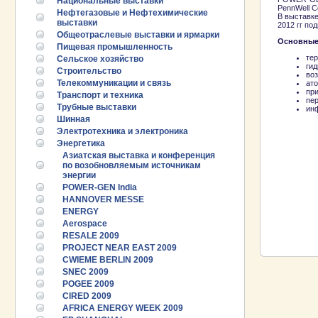
Национальные выставки
PennWell C
Нефтегазовые и Нефтехимические
В выставке
выставки
2012 гг по
Общеотраслевые выставки и ярмарки
Основные
Пищевая промышленность
те
Сельское хозяйство
ги
Строительство
во
Телекоммуникации и связь
ат
пр
Транспорт и техника
пер
Трубные выставки
ин
Шинная
Электротехника и электроника
Энергетика
Азиатская выставка и конференция
по возобновляемым источникам
энергии
POWER-GEN India
HANNOVER MESSE
ENERGY
Aerospace
RESALE 2009
PROJECT NEAR EAST 2009
CWIEME BERLIN 2009
SNEC 2009
POGEE 2009
CIRED 2009
AFRICA ENERGY WEEK 2009