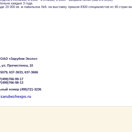
Кельне каждые 3 года.
и 20 000 кв. м павильона №6. на выставку пришли 8300 специалистов из 90 стран ми
 ОАО «Зарубеж-Экспо»
 ул. Пречистенка, 10
-5079, 637-3633, 637-3666
7(499)766-99-17
7(499)766-98-13
ный номер (495)721-3236
zarubezhexpo.ru