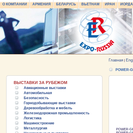
О КОМПАНИИ
АРМЕНИЯ
БЕЛАРУСЬ
ВЬЕТНАМ
ИРАН
ИОРД
Главная
Eng
|
POWER-G
ВЫСТАВКИ ЗА РУБЕЖОМ
Авиационные выставки
Автомобильная
Безопасность
Горнодобывающие выставки
Деревообработка и мебель
Железнодорожная промышленность
Логистика
Машиностроение
Металлургия
POWER-GEN 
POWER-GEN 