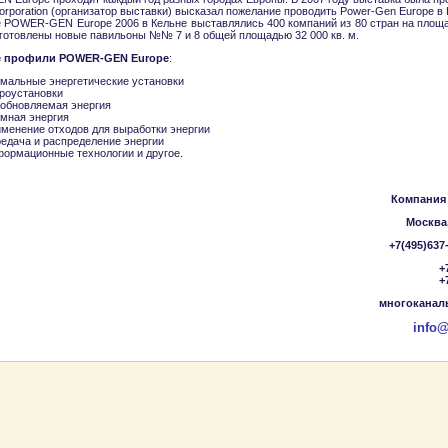
orporation (организатор выставки) высказал пожелание проводить Power-Gen Europe в 
 POWER-GEN Europe 2006 в Кельне выставлялись 400 компаний из 80 стран на площад
дготовлены новые павильоны №№ 7 и 8 общей площадью 32 000 кв. м.
 профили POWER-GEN Europe
:
рмальные энергетические установки
дроустановки
зобновляемая энергия
омная энергия
именение отходов для выработки энергии
едача и распределение энергии
формационные технологии и другое.
Компания
Москва,
+7(495)637
+
+
многоканаль
info@