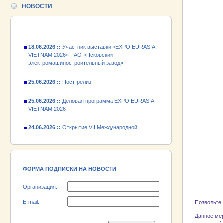
24.06.2026 ::
Открытие VII Международной
НОВОСТИ
промышленной выставки «EXPO EURASIA
VIETNAM 2026»
18.06.2026 ::
Участник выставки «EXPO EURASIA
VIETNAM 2026» - АО «Псковский
электромашиностроительный завод»!
25.06.2026 ::
Пост-релиз
25.06.2026 ::
Деловая программа EXPO EURASIA
VIETNAM 2026
24.06.2026 ::
Открытие VII Международной
промышленной выставки «EXPO EURASIA
VIETNAM 2026»
18.06.2026 ::
Участник выставки «EXPO EURASIA
VIETNAM 2026» - АО «Псковский
электромашиностроительный завод»!
ФОРМА ПОДПИСКИ НА НОВОСТИ
Организация:
E-mail:
Позвольте 
Данное мер