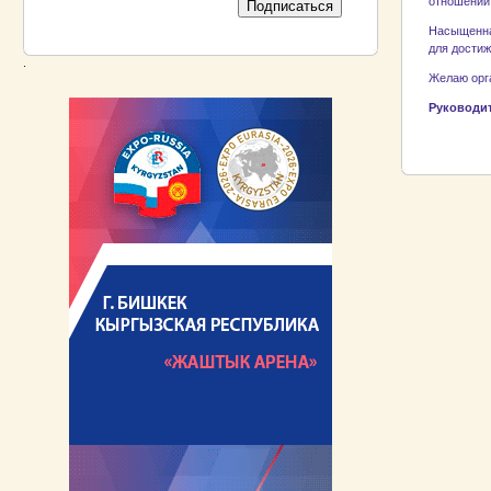
отношений
Насыщенна
для достиж
.
Желаю орга
Руко