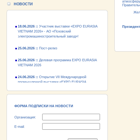
атмосферу 
промышленной выставки «EXPO EURASIA
НОВОСТИ
Правитель
VIETNAM 2026»
Желаю все
18.06.2026 ::
Участник выставки «EXPO EURASIA
VIETNAM 2026» - АО «Псковский
Президент
электромашиностроительный завод»!
ПРОМЫШЛ
РУБЕЖОМ
ПРОМЫШЛ
25.06.2026 ::
Пост-релиз
25.06.2026 ::
Деловая программа EXPO EURASIA
VIETNAM 2026
24.06.2026 ::
Открытие VII Международной
промышленной выставки «EXPO EURASIA
VIETNAM 2026»
18.06.2026 ::
Участник выставки «EXPO EURASIA
VIETNAM 2026» - АО «Псковский
электромашиностроительный завод»!
ФОРМА ПОДПИСКИ НА НОВОСТИ
Организация:
E-mail: