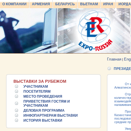
О КОМПАНИИ
АРМЕНИЯ
БЕЛАРУСЬ
ВЬЕТНАМ
ИРАН
ИОРД
Главная
Eng
|
ПРЕЗИДЕ
ВЫСТАВКИ ЗА РУБЕЖОМ
От 
УЧАСТНИКАМ
Алматинско
ПОСЕТИТЕЛЯМ
Отрадно, 
МЕСТО ПРОВЕДЕНИЯ
количества
ПРИВЕТСТВИЯ ГОСТЯМ И
взаимодейс
25.06.2026 ::
Пост-релиз
налаживан
УЧАСТНИКАМ
ДЕЛОВАЯ ПРОГРАММА
Прошедший
25.06.2026 ::
Деловая программа EXPO EURASIA
Казахстана
ИНФОПАРТНЕРАМ ВЫСТАВКИ
VIETNAM 2026
последоват
ИСТОРИЯ ВЫСТАВКИ
средние пр
Уверен, ч
24.06.2026 ::
Открытие VII Международной