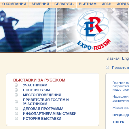
О КОМПАНИИ
АРМЕНИЯ
БЕЛАРУСЬ
ВЬЕТНАМ
ИРАН
ИОРД
Главная
Eng
|
Приветст
ВЫСТАВКИ ЗА РУБЕЖОМ
Горячо и с
УЧАСТНИКАМ
патронаже
индустриал
ПОСЕТИТЕЛЯМ
МЕСТО ПРОВЕДЕНИЯ
Насыщенна
ПРИВЕТСТВИЯ ГОСТЯМ И
достижени
25.06.2026 ::
Пост-релиз
УЧАСТНИКАМ
Желаю орга
ДЕЛОВАЯ ПРОГРАММА
25.06.2026 ::
Деловая программа EXPO EURASIA
ИНФОПАРТНЕРАМ ВЫСТАВКИ
ПРЕДСЕД
VIETNAM 2026
ИСТОРИЯ ВЫСТАВКИ
ТП
24.06.2026 ::
Открытие VII Международной