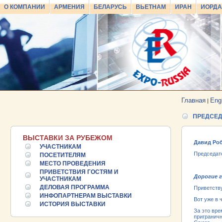
О КОМПАНИИ
АРМЕНИЯ
БЕЛАРУСЬ
ВЬЕТНАМ
ИРАН
ИОРД
Главная
Eng
|
ПРЕДСЕД
ВЫСТАВКИ ЗА РУБЕЖОМ
Давид Ро
УЧАСТНИКАМ
Председат
ПОСЕТИТЕЛЯМ
МЕСТО ПРОВЕДЕНИЯ
ПРИВЕТСТВИЯ ГОСТЯМ И
25.06.2026 ::
Пост-релиз
Дорогие г
УЧАСТНИКАМ
ДЕЛОВАЯ ПРОГРАММА
Приветств
25.06.2026 ::
Деловая программа EXPO EURASIA
ИНФОПАРТНЕРАМ ВЫСТАВКИ
Вот уже в 
VIETNAM 2026
ИСТОРИЯ ВЫСТАВКИ
За это вре
приграничн
24.06.2026 ::
Открытие VII Международной