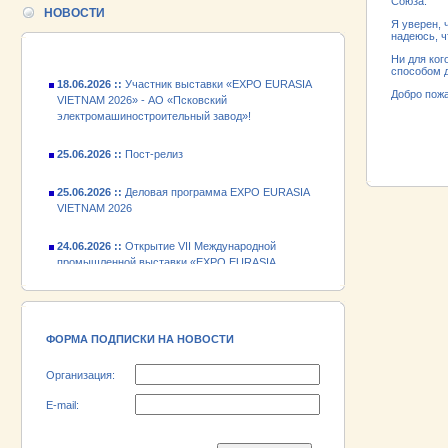
Союза.
промышленной выставки «EXPO EURASIA
НОВОСТИ
Я уверен, 
VIETNAM 2026»
надеюсь, ч
Ни для ког
18.06.2026 ::
Участник выставки «EXPO EURASIA
способом 
VIETNAM 2026» - АО «Псковский
Добро пожа
электромашиностроительный завод»!
25.06.2026 ::
Пост-релиз
ПРОМЫШЛЕН
ПРОМЫШЛЕН
25.06.2026 ::
Деловая программа EXPO EURASIA
VIETNAM 2026
24.06.2026 ::
Открытие VII Международной
промышленной выставки «EXPO EURASIA
VIETNAM 2026»
18.06.2026 ::
Участник выставки «EXPO EURASIA
VIETNAM 2026» - АО «Псковский
электромашиностроительный завод»!
ФОРМА ПОДПИСКИ НА НОВОСТИ
Организация:
E-mail: